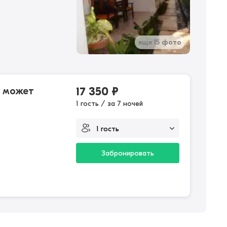
еще 15 фото
и может
17 350
₽
1 гость / за 7 ночей
Забронировать