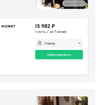
еще 16 фото
и может
15 982
₽
1 гость / за 7 ночей
Забронировать