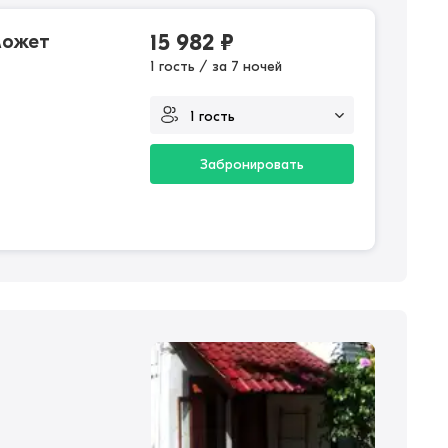
может
15 982
₽
1 гость / за 7 ночей
Забронировать