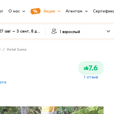
ог
О нас
Акции
Агентам
Сертифик
и
Hotel Suma
7.6
1 отзыв
рте