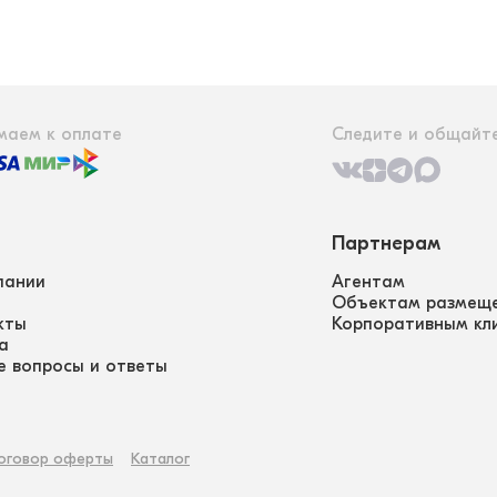
маем к оплате
Следите и общайте
Партнерам
пании
Агентам
Объектам размещ
кты
Корпоративным кл
а
е вопросы и ответы
оговор оферты
Каталог