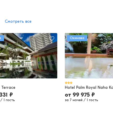
Смотреть все
а
Окинава
 Terrace
Hotel Palm Royal Naha Ko
331
₽
от
99 975
₽
/
1 гость
за 7 ночей
/
1 гость