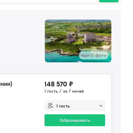
еще 12 фото
нии)
148 570
₽
1 гость / за 7 ночей
Забронировать