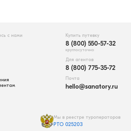
сь с нами
Купить путевку
8 (800) 550-57-32
круглосуточно
Для агентов
8 (800) 775-35-72
Почта
ения
иентам
hello@sanatory.ru
Мы в реестре туроператоров
РТО 025203