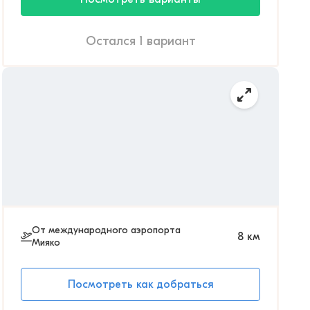
Остался 1 вариант
От международного аэропорта
8
км
Мияко
Посмотреть как добраться