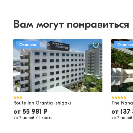
Вам могут понравиться
Окинава
Окинав
Route Inn Grantia Ishigaki
The Naha
от
55 981
₽
от
137 
за 7 ночей
/
1 гость
за 7 ночей