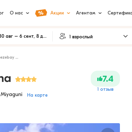
ог
О нас
Акции
Агентам
Сертифик
ebay Marina
na
7.4
1 отзыв
 Miyaguni
На карте