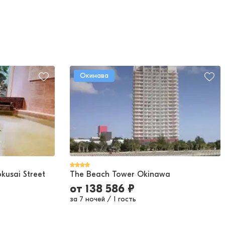
Окинава
kusai Street
The Beach Tower Okinawa
от
138 586
₽
за 7 ночей
/
1 гость