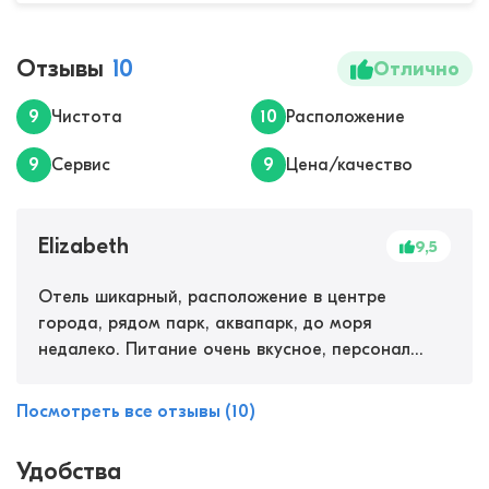
Отзывы
10
Отлично
9
Чистота
10
Расположение
9
Сервис
9
Цена/качество
Elizabeth
9,5
Отель шикарный, расположение в центре
города, рядом парк, аквапарк, до моря
недалеко. Питание очень вкусное, персонал
отзывчивый, все чисто, убирают часто.
Красивый интерьер и отличное обслуживание.
Посмотреть все отзывы (10)
Удобства