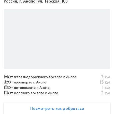
Россия, г. Анапа, ул. Терская, 103
7
км
От железнодорожного вокзала г. Анапа
15
км
От аэропорта г. Анапа
1
км
От автовокзала г. Анапа
2
км
От морского вокзала г. Анапа
Посмотреть как добраться