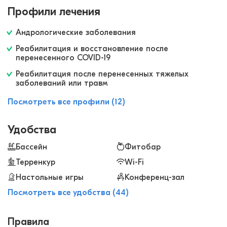
бальнеолечения, физиопроцедуры, занятия
Профили лечения
ЛФК, используют также и климатические
особенности края - здесь можно гулять по
Андрологические заболевания
живописным терренкурам. Словом, в этом
Реабилитация и восстановление после
санатории можно совместить хороший отдых и
перенесенного COVID-19
возможность подлечить разные заболевания.
Реабилитация после перенесенных тяжелых
заболеваний или травм
Посмотреть все профили (12)
Удобства
Бассейн
Фитобар
Терренкур
Wi-Fi
Настольные игры
Конференц-зал
Посмотреть все удобства (44)
Правила