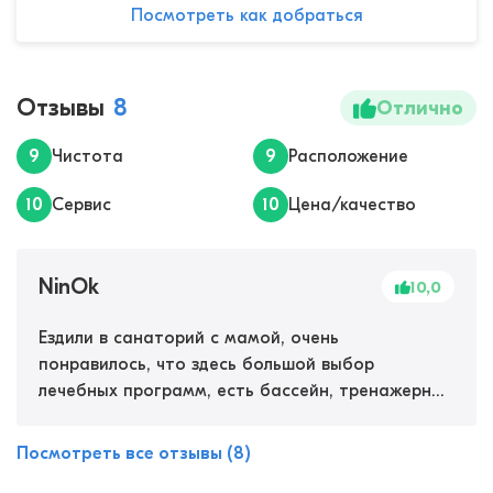
Посмотреть как добраться
Отзывы
8
Отлично
9
Чистота
9
Расположение
10
Сервис
10
Цена/качество
NinOk
10,0
Ездили в санаторий с мамой, очень
понравилось, что здесь большой выбор
лечебных программ, есть бассейн, тренажерный
зал, сауна, хаммам и бювет с минеральной
водой. Лечат здесь квалифицированные
Посмотреть все отзывы (8)
специалисты: проводят процедуры