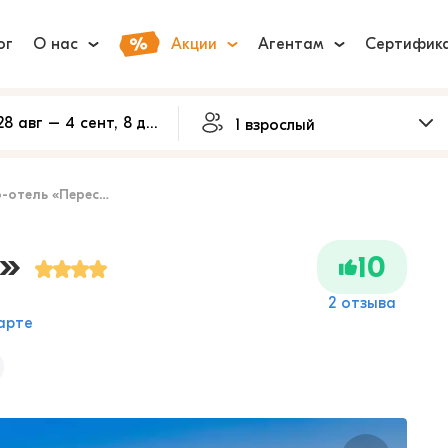
ог
О нас
Акции
Агентам
Сертифик
-отель «Пересвет»
»
10
2 отзыва
арте