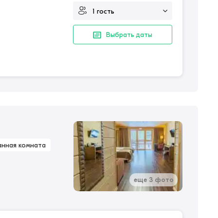
Выбрать даты
анная комната
еще 3 фото