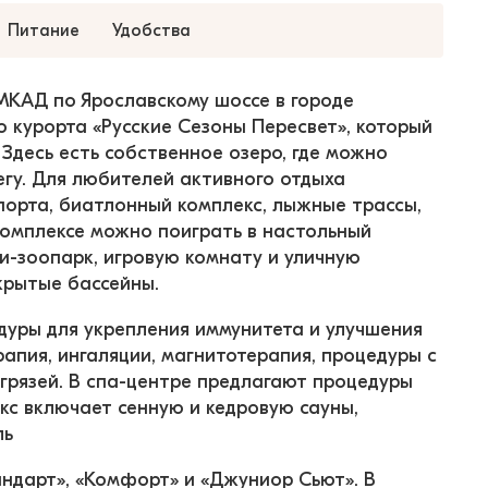
Питание
Удобства
 МКАД по Ярославскому шоссе в городе 
 курорта «Русские Сезоны Пересвет», который 
Здесь есть собственное озеро, где можно 
егу. Для любителей активного отдыха 
орта, биатлонный комплекс, лыжные трассы, 
комплексе можно поиграть в настольный 
ни-зоопарк, игровую комнату и уличную 
крытые бассейны.
уры для укрепления иммунитета и улучшения 
апия, ингаляции, магнитотерапия, процедуры с 
грязей. В спа-центре предлагают процедуры 
кс включает сенную и кедровую сауны, 
ль
ндарт», «Комфорт» и «Джуниор Сьют». В 