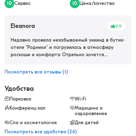
10
Сервис
10
Цена/качество
Eleanora
9,9
Недавно провела незабываемый уикенд в бутик-
отеле "Родники" и погрузилась в атмосферу
роскоши и комфорта Отдельно хочется
отметить великолепный спа-центр. Программы
ухода, различные виды массажа и саун - все это
Посмотреть все отзывы (1)
помогло мне почувствовать себя обновленной и
полной сил. Вообще отель находится в
Удобства
окружении живописного леса, это то, что нужно
для отдыха от городской суеты.
Парковка
Wi-Fi
Конференц-зал
Медицина и
оздоровление
Спа и косметология
Для детей
Посмотреть все удобства (24)