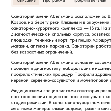
Описание
Программы
Профили лечения
Санаторий имени Абельмана расположен во Вла
Ковров, на берегу реки Клязьмы и в окружени
санаторно-курортного комплекса — 15 га. На 
диагностических и спальных корпуса, развлека
площадки, теннисный корт, три пеших маршрут
магазин, аптека и парковка. Санаторий работа
без возрастных ограничений.
Санаторий имени Абельмана оснащен совреме
проводить диагностику, лабораторные исследо
профилактических процедур. Профили здравн
нервной, сердечно-сосудистой и мочеполовой 
Медицинскими специалистами санатория разр
восстановления пациентов после инсультов, к
стадии ремиссии. В санаторно-курортном леч
местными минеральными водами, грязе- и физи