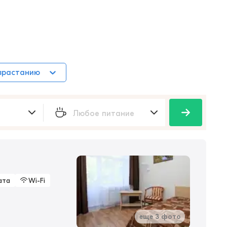
зрастанию
ата
Wi-Fi
еще 3 фото