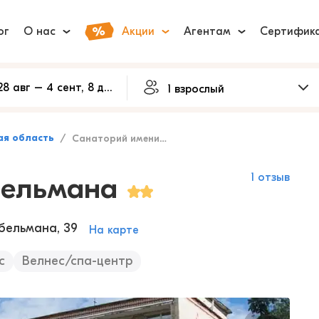
ог
О нас
Акции
Агентам
Сертифик
ая область
Санаторий имени Абельмана
бельмана
1 отзыв
Абельмана, 39
На карте
с
Велнес/спа-центр