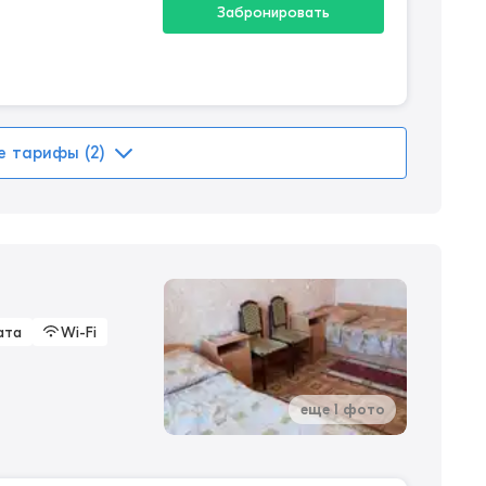
Забронировать
е тарифы (2)
ата
Wi-Fi
еще 1 фото