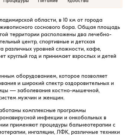
Процедуры
Питание
Удобства
димирской области, в 10 км от города 
и живописного соснового бора. Общая площадь 
этой территории расположены два лечебно-
тельный центр, спортивные и детская 
а различных уровней сложности, кафе, 
ет круглый год и принимает взрослых и детей 
нным оборудованием, которое позволяет 
вания и широкий спектр оздоровительных и 
ицы — заболевания костно-мышечной, 
систем мужчин и женщин.
аботаны комплексные программы 
оронавирусной инфекции и онкобольных в 
ении применяют процедуры бальнеотерапии с 
отерапии, ингаляции, ЛФК, различные техники 