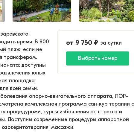
заревского:
водить время. В 800
от
9 750
₽
за сутки
ый пляж: если не
ся трансфером.
Выбрать номер
сионата: доступны
 развлечения юных
ная площадка.
для всей семьи.
болевания опорно-двигательного аппарата, ЛОР-
усмотрена комплексная программа сан-кур терапии с
я процедурами, курсы избавления от стресса и
мы. Доступны современные процедуры аппаратной
, озокеритотерапия, массажи.