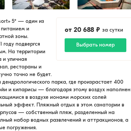
ort» 5* — один из
 питанием и
от
20 688
₽
за сутки
ртной зоны.
1 году подвергся
Выбрать номер
ым. На территории
а и уличная
зал, рестораны и
учно точно не будет.
 дендрологического парка, где произрастает 400
войи и кипарисы — благодаря этому воздух наполнен
жащимися в воздухе ионами морских солей
ьный эффект. Пляжный отдых в этом санатории в
орпусов — собственный пляж, разделенный на
олный набор водных развлечений и аттракционов, а
ые погружения.