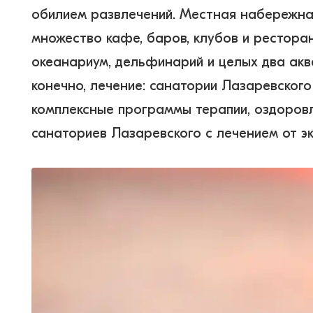
обилием развлечений. Местная набережная
множество кафе, баров, клубов и ресторан
океанариум, дельфинарий и целых два акв
конечно, лечение: санатории Лазаревског
комплексные программы терапии, оздоровл
санаториев Лазаревского с лечением от э