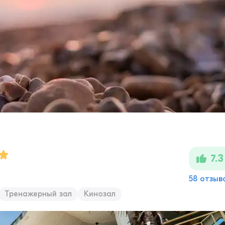
7.3
58 отзыв
Тренажерный зал
Кинозал