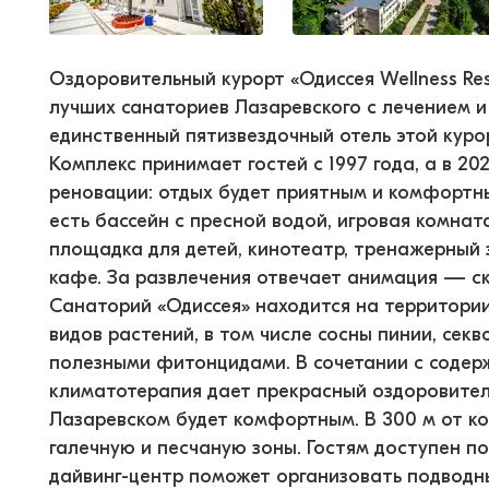
Оздоровительный курорт «Одиссея Wellness Res
лучших санаториев Лазаревского с лечением и
единственный пятизвездочный отель этой куро
Комплекс принимает гостей с 1997 года, а в 202
реновации: отдых будет приятным и комфортн
есть бассейн с пресной водой, игровая комнат
площадка для детей, кинотеатр, тренажерный 
кафе. За развлечения отвечает анимация — ск
Санаторий «Одиссея» находится на территории
видов растений, в том числе сосны пинии, сек
полезными фитонцидами. В сочетании с содер
климатотерапия дает прекрасный оздоровител
Лазаревском будет комфортным. В 300 м от к
галечную и песчаную зоны. Гостям доступен п
дайвинг-центр поможет организовать подводн