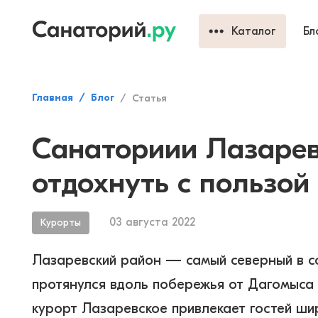
Каталог
Бл
Главная
Блог
Статья
Санаториии Лазаревс
отдохнуть с пользой
03 августа 2022
Курорты
Лазаревский район — самый северный в с
протянулся вдоль побережья от Дагомыса 
курорт Лазаревское привлекает гостей ш