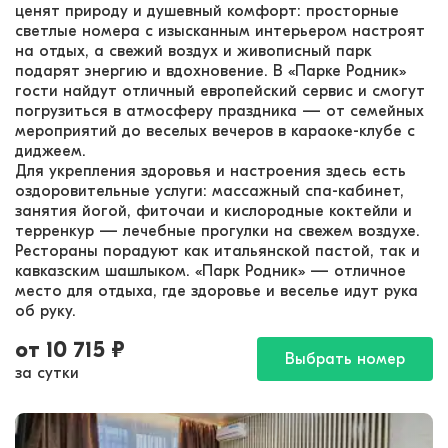
ценят природу и душевный комфорт: просторные
светлые номера с изысканным интерьером настроят
на отдых, а свежий воздух и живописный парк
подарят энергию и вдохновение. В «Парке Родник»
гости найдут отличный европейский сервис и смогут
погрузиться в атмосферу праздника — от семейных
мероприятий до веселых вечеров в караоке-клубе с
диджеем.
Для укрепления здоровья и настроения здесь есть
оздоровительные услуги: массажный спа-кабинет,
занятия йогой, фиточаи и кислородные коктейли и
терренкур — лечебные прогулки на свежем воздухе.
Рестораны порадуют как итальянской пастой, так и
кавказским шашлыком. «Парк Родник» — отличное
место для отдыха, где здоровье и веселье идут рука
об руку.
от
10 715
₽
Выбрать номер
за сутки