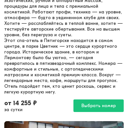
экзотических, ручной и аппаратный массаж,
процедуры для лица и тела с премиальной
косметикой. Работают профи, техника — на уровне,
атмосфера — будто в уединенном клубе для своих.
Хотите — расслабляйтесь в теплой ванне, хотите —
тестируйте авторские обертывания. Все на высшем
уровне, без перегруза и суеты.
Этот спа-отель в Пятигорске находится в самом
центре, в парке Цветник — это сердце курортного
города. Историческое здание, в котором и
Лермонтову было бы уютно, — сегодня
превратилось в пятизвездочный комплекс. Номера —
комфортные и стильные, с ортопедическими
матрасами и косметикой премиум-класса. Вокруг —
легендарные места, кафе, маршруты для прогулок.
Отель подойдет тем, кто ценит роскошь, сервис и
легкую курортную негу.
от
14 255
₽
Выбрать номер
за сутки