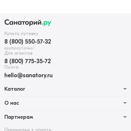
смену обстановки и каникулы — без режима «весь
день по кабинетам».
Купить путевку
8 (800) 550-57-32
круглосуточно
Для агентов
8 (800) 775-35-72
Почта
hello@sanatory.ru
Каталог
О нас
Партнерам
Принимаем к оплате