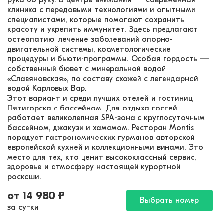
рука об руку. В центре внимания — современная
клиника с передовыми технологиями и опытными
специалистами, которые помогают сохранить
красоту и укрепить иммунитет. Здесь предлагают
остеопатию, лечение заболеваний опорно-
двигательной системы, косметологические
процедуры и бьюти-программы. Особая гордость —
собственный бювет с минеральной водой
«Славяновская», по составу схожей с легендарной
водой Карловых Вар.
Этот вариант и среди лучших отелей и гостиниц
Пятигорска с бассейном. Для отдыха гостей
работает великолепная SPA-зона с круглосуточным
бассейном, джакузи и хамамом. Ресторан Montis
порадует гастрономических гурманов авторской
европейской кухней и коллекционными винами. Это
место для тех, кто ценит высококлассный сервис,
здоровье и атмосферу настоящей курортной
роскоши.
от
14 980
₽
Выбрать номер
за сутки