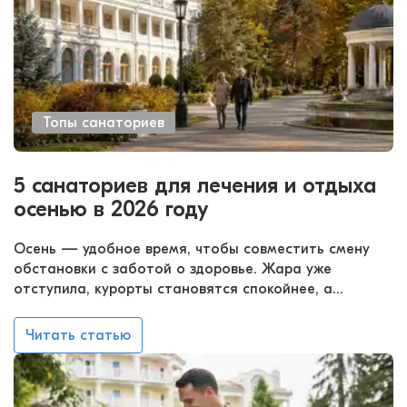
пищеварительной систем. Отдельная фишка региона
— термальные санатории Тюмени, где горячие
источники дополняют процедуры и помогают быстро
переключиться с городского ритма на режим
«выдохнуть».
Топы санаториев
5 санаториев для лечения и отдыха
осенью в 2026 году
Осень — удобное время, чтобы совместить смену
обстановки с заботой о здоровье. Жара уже
отступила, курорты становятся спокойнее, а
прогулки, процедуры и сон по режиму переносятся
легче. Санаторий на осень можно выбрать под
Читать статью
любой сценарий: продлить лето у моря, уехать к
минеральным источникам, спрятаться от суеты в
лесах Карелии или устроить мягкую перезагрузку