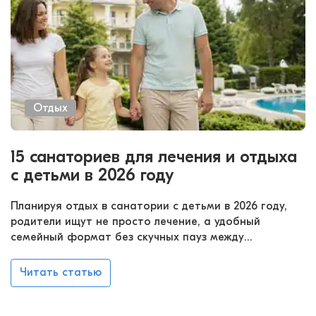
недалеко от дома.
Отдых
15 санаториев для лечения и отдыха
с детьми в 2026 году
Планируя отдых в санатории с детьми в 2026 году,
родители ищут не просто лечение, а удобный
семейный формат без скучных пауз между
процедурами. Важно, чтобы рядом были бассейн,
прогулочные маршруты, игровая комната, понятное
Читать статью
питание и врачи, которые умеют работать с юными
гостями. Хороший санаторий для детей с
родителями помогает совместить полезный курс,