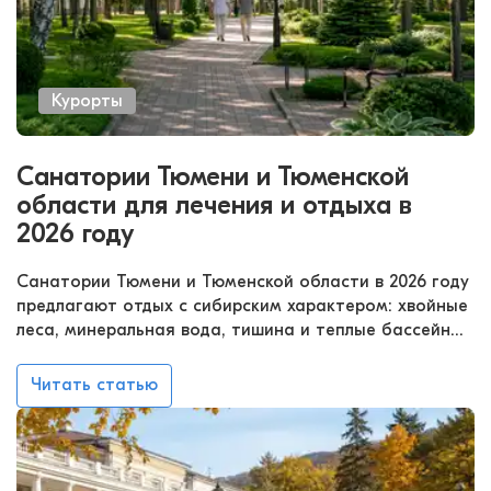
Курорты
Санатории Тюмени и Тюменской
области для лечения и отдыха в
2026 году
Санатории Тюмени и Тюменской области в 2026 году
предлагают отдых с сибирским характером: хвойные
леса, минеральная вода, тишина и теплые бассейны
даже среди зимы. Здесь можно выбрать тюменский
санаторий для классического курса, короткой
Читать статью
оздоровительной поездки или спокойного спа-
уикенда. Санатории Тюменской области с лечением
работают с разными профилями — от суставов и
позвоночника до нервной, дыхательной и