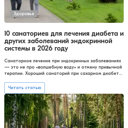
Здоровье
10 санаториев для лечения диабета и
других заболеваний эндокринной
системы в 2026 году
Санаторное лечение при эндокринных заболеваниях
— это не про «волшебную воду» и отмену привычной
терапии. Хороший санаторий при сахарном диабете
помогает выстроить режим, питание и физическую
нагрузку, пройти обследования и добавить
Читать статью
процедуры, которые назначит врач. Лечащие
специалисты также могут скорректировать
программу с учетом сопутствующих проблем и
общего состояния.