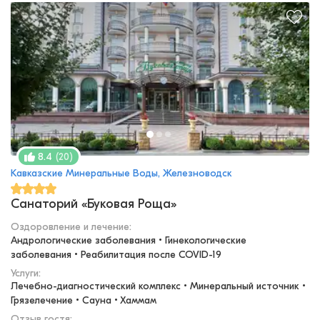
(
20
)
8.4
Кавказские Минеральные Воды, Железноводск
Санаторий «Буковая Роща»
Оздоровление и лечение
:
Андрологические заболевания • Гинекологические 
заболевания • Реабилитация после COVID-19
Услуги:
Лечебно-диагностический комплекс • Минеральный источник • 
Грязелечение • Сауна • Хаммам
Отзыв гостя: