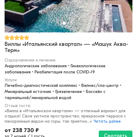
Кавказские Минеральные Воды, Железноводск
Виллы «Итальянский квартал» — «Машук Аква-
Терм»
Оздоровление и лечение
:
Андрологические заболевания • Гинекологические 
заболевания • Реабилитация после COVID-19
Услуги:
Лечебно-диагностический комплекс • Велнес/спа-центр • 
Минеральный источник • Грязелечение • Бассейн с 
термальной/минеральной водой
Отзыв гостя:
«
Вилла в «Итальянском квартале» — отличный вариант для
отдыха! Свое уютное пространство, прекрасная терраса с
панорамным видом на горы, так приятно...
»
Читать далее
от
238 730
₽
Смотреть
за 7 ночей
/
1 гость