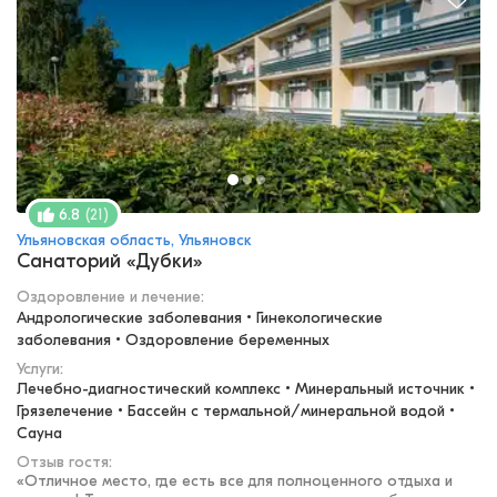
(
21
)
6.8
Ульяновская область, Ульяновск
Санаторий «Дубки»
Оздоровление и лечение
:
Андрологические заболевания • Гинекологические 
заболевания • Оздоровление беременных
Услуги:
Лечебно-диагностический комплекс • Минеральный источник • 
Грязелечение • Бассейн с термальной/минеральной водой • 
Сауна
Отзыв гостя:
«
Отличное место, где есть все для полноценного отдыха и