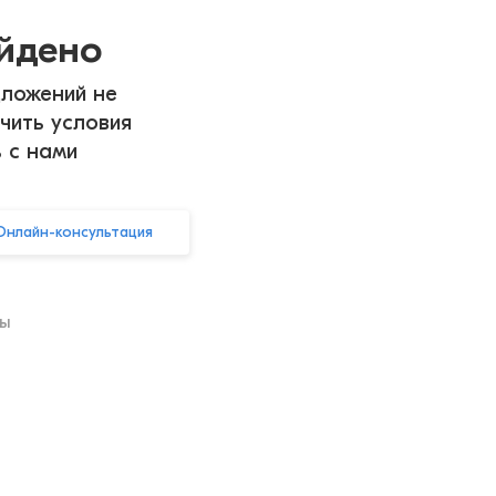
айдено
ложений не
чить условия
ь с нами
Онлайн-консультация
ры