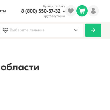
Купить путёвку
8 (800) 550-57-32
аты
круглосуточно
100
 области