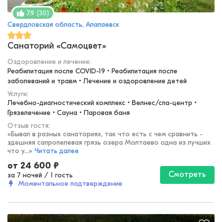
(
30
)
7.9
Свердловская область, Алапаевск
Санаторий «Самоцвет»
Оздоровление и лечение
:
Реабилитация после COVID-19 • Реабилитация после 
заболеваний и травм • Лечение и оздоровление детей
Услуги:
Лечебно-диагностический комплекс • Велнес/спа-центр • 
Грязелечение • Сауна • Паровая баня
Отзыв гостя:
«
Бывал в разных санаториях, так что есть с чем сравнить -
здешняя сапропелевая грязь озера Молтаево одна из лучших
что у...
»
Читать далее
от
24 600
₽
Смотреть
за 7 ночей
/
1 гость
Моментальное подтверждение