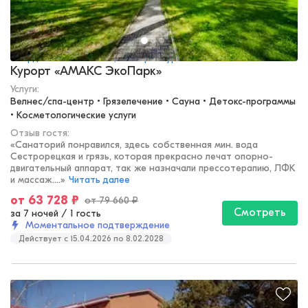
Свердловская область, Екатеринбург
Курорт «АМАКС ЭкоПарк»
Услуги:
Велнес/спа-центр • Грязелечение • Сауна • Детокс-программы 
• Косметологические услуги
Отзыв гостя:
«
Санаторий понравился, здесь собственная мин. вода
Сестрорецкая и грязь, которая прекрасно лечат опорно-
двигательный аппарат, так же назначали прессотерапию, ЛФК
и массаж....
»
Читать далее
от
63 728
₽
от
79 660
₽
Смотреть
за 7 ночей
/
1 гость
Моментальное подтверждение
Действует c 15.04.2026 по 8.02.2028