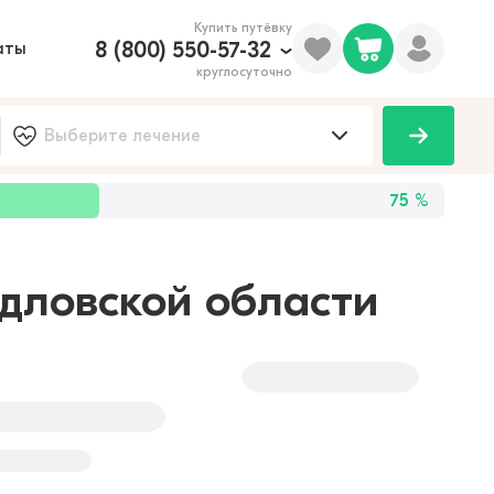
Купить путёвку
8 (800) 550-57-32
аты
круглосуточно
75
%
рдловской области