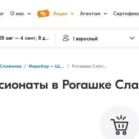
ог
О нас
Акции
Агентам
Сертифик
Словения
Марибор – Штирия
Рогашка Слатина
сионаты в Рогашке Сла