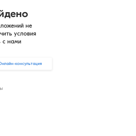
айдено
ложений не
чить условия
ь с нами
Онлайн-консультация
ры