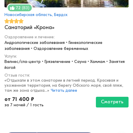
(
83
)
7.2
Новосибирская область, Бердск
Санаторий «Крона»
Оздоровление и лечение
:
Андрологические заболевания • Гинекологические 
заболевания • Оздоровление беременных
Услуги:
Велнес/спа-центр • Грязелечение • Сауна • Хаммам • Занятия 
йогой
Отзыв гостя:
«
Отдыхали в этом санатории в летний период. Красивая и
ухоженная территория, на берегу Обского моря, свой пляж,
там же зона отдыха...
»
Читать далее
от
71 400
₽
Смотреть
за 7 ночей
/
1 гость