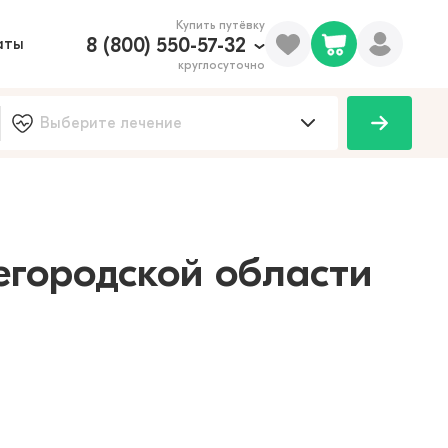
Купить путёвку
8 (800) 550-57-32
аты
круглосуточно
100
егородской области