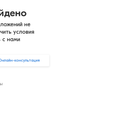
айдено
ложений не
чить условия
ь с нами
Онлайн-консультация
ры