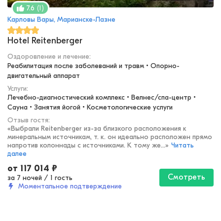
(
1
)
7.6
Карловы Вары, Марианске-Лазне
Hotel Reitenberger
Оздоровление и лечение
:
Реабилитация после заболеваний и травм • Опорно-
двигательный аппарат
Услуги:
Лечебно-диагностический комплекс • Велнес/спа-центр • 
Сауна • Занятия йогой • Косметологические услуги
Отзыв гостя:
«
Выбрали Reitenberger из-за близкого расположения к
минеральным источникам, т. к. он идеально расположен прямо
напротив колоннады с источниками. К тому же...
»
Читать
далее
от
117 014
₽
Смотреть
за 7 ночей
/
1 гость
Моментальное подтверждение