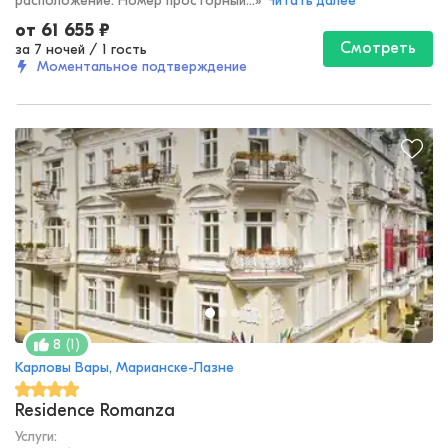
расположение. Номер просторный...
»
Читать далее
от
61 655
₽
Смотреть
за 7 ночей
/
1 гость
Моментальное подтверждение
(
1
)
8
Карловы Вары, Марианске-Лазне
Residence Romanza
Услуги: