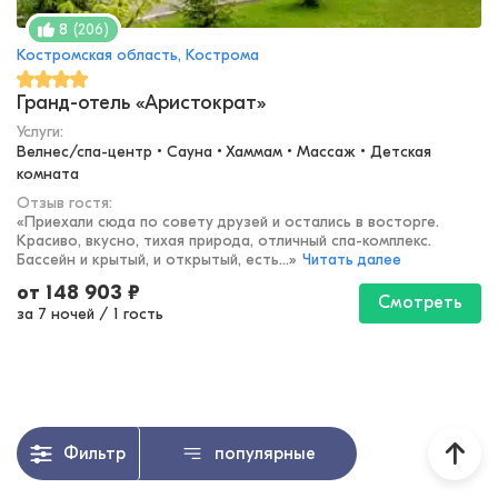
(
206
)
8
Костромская область, Кострома
Гранд-отель «Аристократ»
Услуги:
Велнес/спа-центр • Сауна • Хаммам • Массаж • Детская 
комната
Отзыв гостя:
«
Приехали сюда по совету друзей и остались в восторге.
Красиво, вкусно, тихая природа, отличный спа-комплекс.
Бассейн и крытый, и открытый, есть...
»
Читать далее
от
148 903
₽
Смотреть
за 7 ночей
/
1 гость
Фильтр
популярные