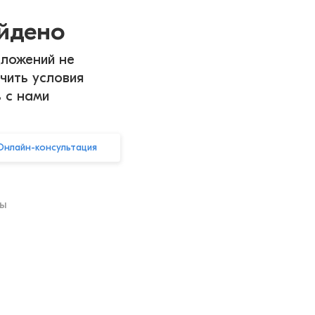
айдено
ложений не
чить условия
ь с нами
Онлайн-консультация
ры