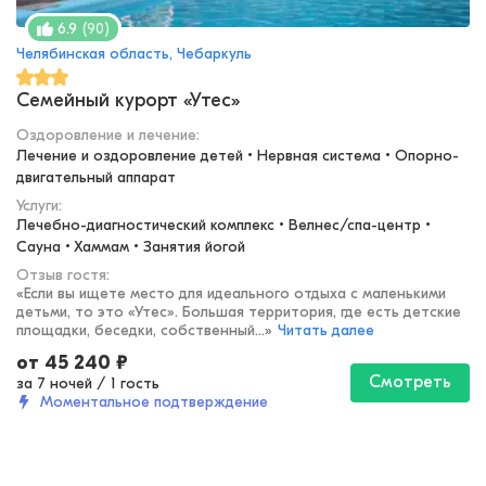
(
90
)
6.9
Челябинская область, Чебаркуль
Семейный курорт «Утес»
Оздоровление и лечение
:
Лечение и оздоровление детей • Нервная система • Опорно-
двигательный аппарат
Услуги:
Лечебно-диагностический комплекс • Велнес/спа-центр • 
Сауна • Хаммам • Занятия йогой
Отзыв гостя:
«
Если вы ищете место для идеального отдыха с маленькими
детьми, то это «Утес». Большая территория, где есть детские
площадки, беседки, собственный...
»
Читать далее
от
45 240
₽
Смотреть
за 7 ночей
/
1 гость
Моментальное подтверждение