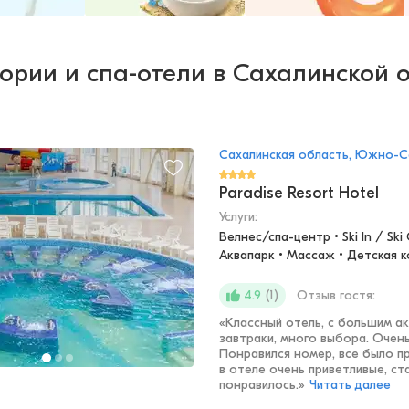
ории и спа-отели в Сахалинской 
Сахалинская область, Южно-С
Paradise Resort Hotel
Услуги:
Велнес/спа-центр • Ski In / Ski 
Аквапарк • Массаж • Детская к
(
1
)
Отзыв гостя:
4.9
«
Классный отель, с большим а
завтраки, много выбора. Очен
Понравился номер, все было п
в отеле очень приветливые, ст
понравилось.
»
Читать далее