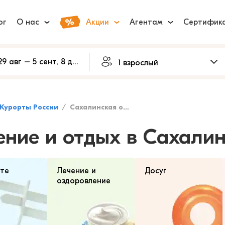
ог
О нас
Акции
Агентам
Сертифик
Курорты России
Сахалинская область
ение и отдых в Сахали
рте
Лечение и
Досуг
оздоровление