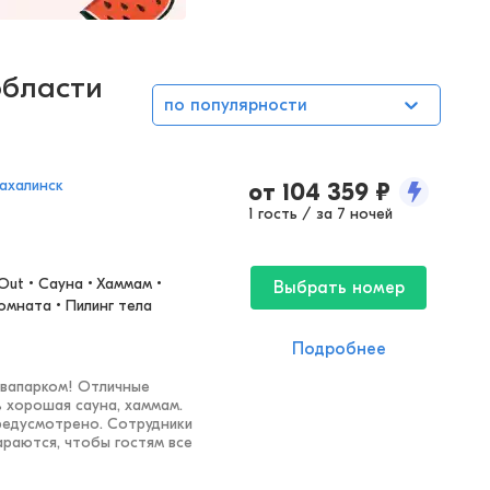
области
по популярности
ахалинск
от
104 359
₽
1 гость / за 7 ночей
Out • Сауна • Хаммам • 
Выбрать номер
омната • Пилинг тела
Подробнее
квапарком! Отличные
ь хорошая сауна, хаммам.
редусмотрено. Сотрудники
араются, чтобы гостям все