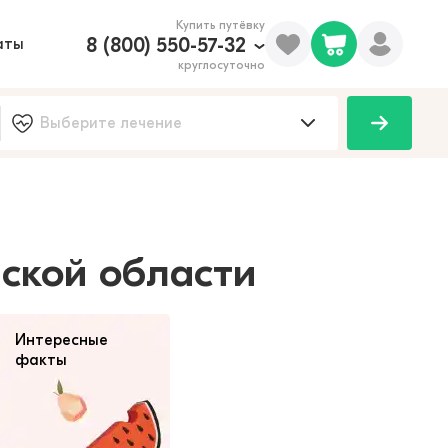
Купить путёвку
8 (800) 550-57-32
аты
круглосуточно
100
нской области
Интересные
факты