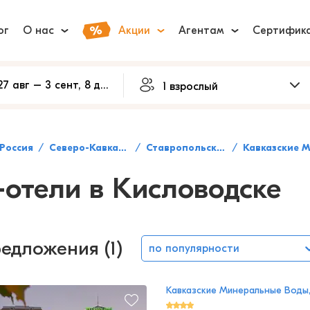
ог
О нас
Акции
Агентам
Сертифик
Россия
Северо-Кавказский федеральный округ
Ставропольский край
Кавказские Минеральные В
-отели в Кисловодске
едложения (1)
по популярности
Кавказские Минеральные Воды