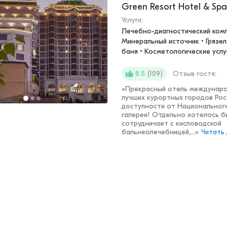
Green Resort Hotel & Spa
Услуги:
Лечебно-диагностический компл
Минеральный источник • Грязел
баня • Косметологические услу
(
109
)
Отзыв гостя:
8.5
«
Прекрасный отель междунаро
лучших курортных городов Рос
доступности от Национальног
галереи! Отдельно хотелось б
сотрудничает с кисловодской
бальнеолечебницей,...
»
Читать