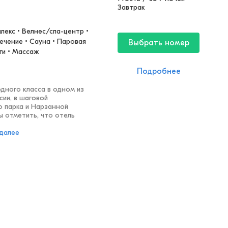
Завтрак
екс • Велнес/спа-центр • 
ечение • Сауна • Паровая 
Выбрать номер
ги • Массаж
Подробнее
дного класса в одном из
сии, в шаговой
о парка и Нарзанной
ы отметить, что отель
 далее