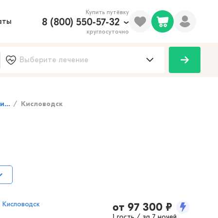
Купить путёвку
8 (800) 550-57-32
аты
круглосуточно
100
оды
Кисловодск
, Кисловодск
от
97 300
₽
1 гость / за 7 ночей