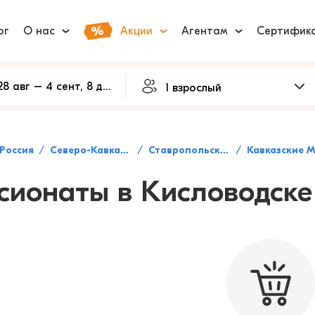
ог
О нас
Акции
Агентам
Сертифик
Россия
Северо-Кавказский федеральный округ
Ставропольский край
Кавказские Минеральные В
сионаты в Кисловодске