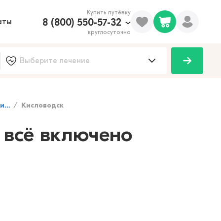
Купить путёвку
8 (800) 550-57-32
аты
круглосуточно
100
оды
Кисловодск
 всё включено