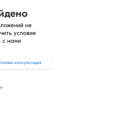
айдено
ложений не
чить условия
ь с нами
Онлайн-консультация
ры