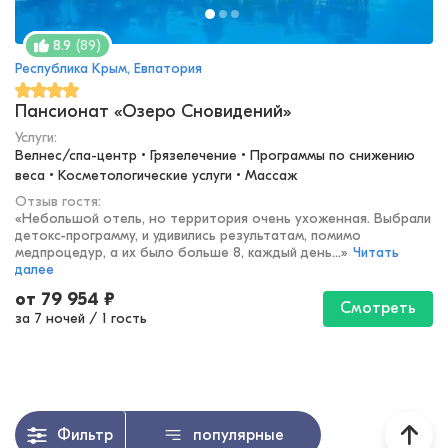
(
89
)
8.9
Республика Крым, Евпатория
Пансионат «Озеро Сновидений»
Услуги:
Велнес/спа-центр • Грязелечение • Программы по снижению 
веса • Косметологические услуги • Массаж
Отзыв гостя:
«
Небольшой отель, но территория очень ухоженная. Выбрали
детокс-программу, и удивились результатам, помимо
медпроцедур, а их было больше 8, каждый день...
»
Читать
далее
от
79 954
₽
Смотреть
за 7 ночей
/
1 гость
Фильтр
популярные