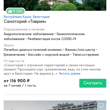
(
48
)
9
Республика Крым, Евпатория
Санаторий «Таврия»
Оздоровление и лечение
:
Андрологические заболевания • Гинекологические 
заболевания • Реабилитация после COVID-19
Услуги:
Лечебно-диагностический комплекс • Велнес/спа-центр • 
Грязелечение • Бассейн с морской водой • Талассотерапия
Отзыв гостя:
«
Санаторий с огромной территорией и своим песчаным
пляжем! Проходила курс грязелечения, ведь за этим многие
едут в Евпаторию. Не верила в...
»
Читать далее
от
116 900
₽
Смотреть
за 7 ночей
/
1 гость