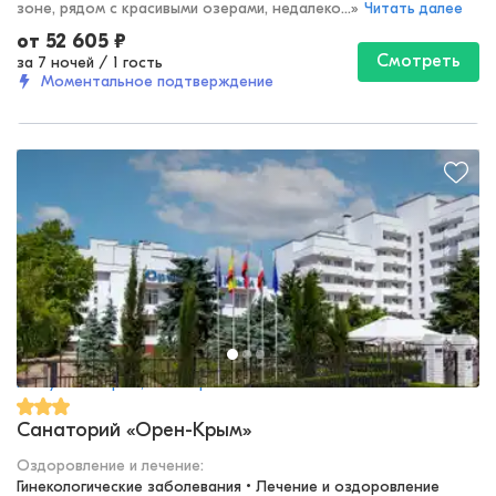
зоне, рядом с красивыми озерами, недалеко...
»
Читать далее
от
52 605
₽
Смотреть
за 7 ночей
/
1 гость
Моментальное подтверждение
Республика Крым, Евпатория
Санаторий «Орен-Крым»
Оздоровление и лечение
:
Гинекологические заболевания • Лечение и оздоровление 