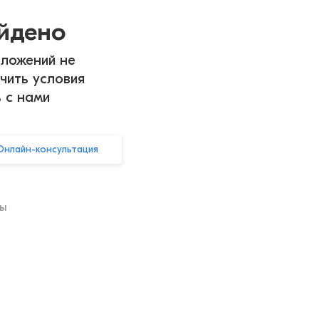
айдено
ложений не
чить условия
ь с нами
Онлайн-консультация
ры