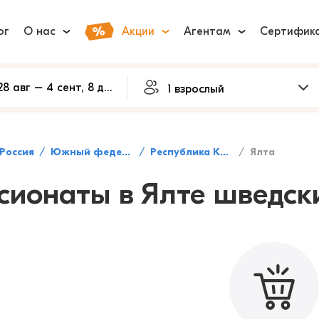
ог
О нас
Акции
Агентам
Сертифик
Россия
Южный федеральный округ
Республика Крым
Ялта
сионаты в Ялте шведск