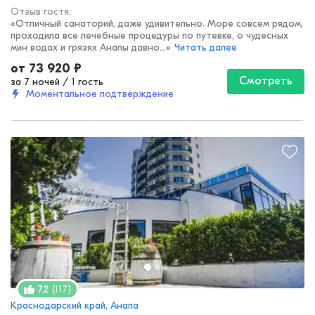
Отзыв гостя:
«
Отличный санаторий, даже удивительно. Море совсем рядом,
проходила все лечебные процедуры по путевке, о чудесных
мин водах и грязях Анапы давно...
»
Читать далее
от
73 920
₽
Смотреть
за 7 ночей
/
1 гость
Моментальное подтверждение
(
117
)
7.2
Краснодарский край, Анапа