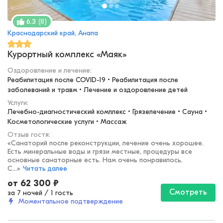
(
8
)
6.3
Краснодарский край, Анапа
Курортный комплекс «Маяк»
Оздоровление и лечение
:
Реабилитация после COVID-19 • Реабилитация после 
заболеваний и травм • Лечение и оздоровление детей
Услуги:
Лечебно-диагностический комплекс • Грязелечение • Сауна • 
Косметологические услуги • Массаж
Отзыв гостя:
«
Санаторий после реконструкции, лечение очень хорошее.
Есть минеральные воды и грязи местные, процедуры все
основные санаторные есть. Нам очень понравилось.
С...
»
Читать далее
от
62 300
₽
Смотреть
за 7 ночей
/
1 гость
Моментальное подтверждение