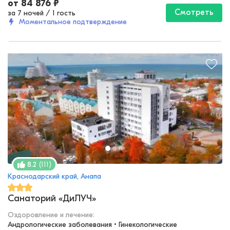
от
84 876
₽
Смотреть
за 7 ночей
/
1 гость
Моментальное подтверждение
(
111
)
8.2
Краснодарский край, Анапа
Санаторий «ДиЛУЧ»
Оздоровление и лечение
:
Андрологические заболевания • Гинекологические 