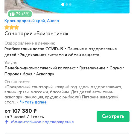
(
39
)
7.9
Краснодарский край, Анапа
Санаторий «Бригантина»
Оздоровление и лечение
:
Реабилитация после COVID-19 • Лечение и оздоровление 
детей • Эндокринная система и обмен веществ
Услуги:
Лечебно-диагностический комплекс • Грязелечение • Сауна • 
Паровая баня • Аквапарк
Отзыв гостя:
«
Прекрасный санаторий, каждый год здесь оздоровляемся,
ванны, грязи, массажи, бассейны. Для детей есть мини-
аквапарк, анимация, прудик с рыбками) Питание шведский
стол...
»
Читать далее
от
107 380
₽
Смотреть
за 7 ночей
/
1 гость
Моментальное подтверждение