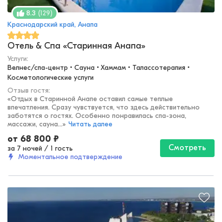
(
129
)
8.3
Краснодарский край, Анапа
Отель & Спа «Старинная Анапа»
Услуги:
Велнес/спа-центр • Сауна • Хаммам • Талассотерапия • 
Косметологические услуги
Отзыв гостя:
«
Отдых в Старинной Анапе оставил самые теплые
впечатления. Сразу чувствуется, что здесь действительно
заботятся о гостях. Особенно понравилась спа-зона,
массажи, сауна...
»
Читать далее
от
68 800
₽
Смотреть
за 7 ночей
/
1 гость
Моментальное подтверждение