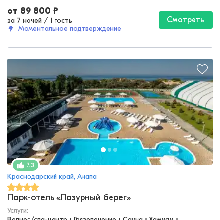
от
89 800
₽
Смотреть
за 7 ночей
/
1 гость
Моментальное подтверждение
7.3
Краснодарский край, Анапа
Парк-отель «Лазурный берег»
Услуги:
Велнес/спа-центр • Грязелечение • Сауна • Хаммам • 