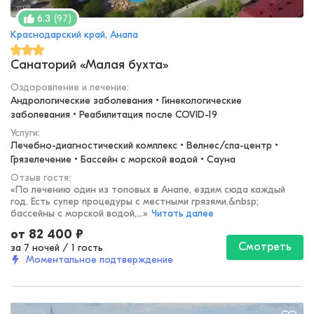
(
97
)
6.3
Краснодарский край, Анапа
Санаторий «Малая бухта»
Оздоровление и лечение
:
Андрологические заболевания • Гинекологические 
заболевания • Реабилитация после COVID-19
Услуги:
Лечебно-диагностический комплекс • Велнес/спа-центр • 
Грязелечение • Бассейн с морской водой • Сауна
Отзыв гостя:
«
По лечению один из топовых в Анапе, ездим сюда каждый
год. Есть супер процедуры с местными грязями,&nbsp;
бассейны с морской водой,...
»
Читать далее
от
82 400
₽
Смотреть
за 7 ночей
/
1 гость
Моментальное подтверждение