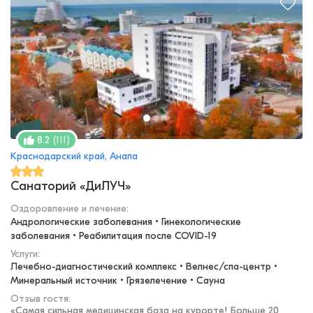
(
111
)
8.2
Краснодарский край, Анапа
Санаторий «ДиЛУЧ»
Оздоровление и лечение
:
Андрологические заболевания • Гинекологические 
заболевания • Реабилитация после COVID-19
Услуги:
Лечебно-диагностический комплекс • Велнес/спа-центр • 
Минеральный источник • Грязелечение • Сауна
Отзыв гостя:
«
Самая сильная медицинская база на курорте! Больше 20