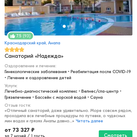
(
93
)
7.5
Краснодарский край, Анапа
Санаторий «Надежда»
Оздоровление и лечение
:
Гинекологические заболевания • Реабилитация после COVID-19 
• Лечение и оздоровление детей
Услуги:
Лечебно-диагностический комплекс • Велнес/спа-центр • 
Грязелечение • Бассейн с морской водой • Сауна
Отзыв гостя:
«
Отличный санаторий, даже удивительно. Море совсем рядом,
проходила все лечебные процедуры по путевке, о чудесных
мин водах и грязях Анапы давно...
»
Читать далее
от
73 327
₽
Смотреть
за 7 ночей
/
1 гость