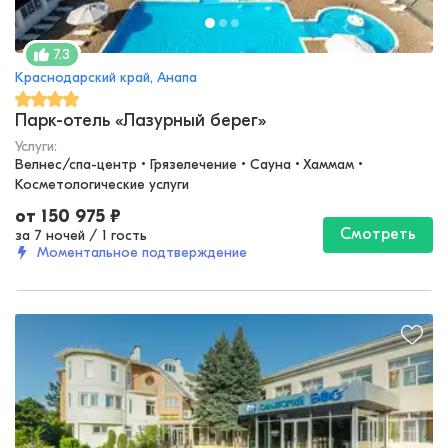
7.3
Краснодарский край, Анапа
Парк-отель «Лазурный берег»
Услуги:
Велнес/спа-центр • Грязелечение • Сауна • Хаммам • 
Косметологические услуги
от
150 975
₽
Смотреть
за 7 ночей
/
1 гость
Моментальное подтверждение