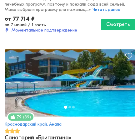
лечебных программ, поэтому и поехали сюда всей семьей.
Маме выбрали программу для пожилых,...
»
Читать далее
от
77 714
₽
Смотреть
за 7 ночей
/
1 гость
Моментальное подтверждение
(
39
)
7.9
Краснодарский край, Анапа
Санаторий «Бригантина»