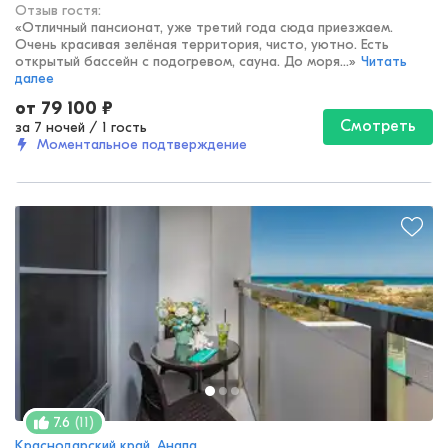
Отзыв гостя:
«
Отличный пансионат, уже третий года сюда приезжаем.
Очень красивая зелёная территория, чисто, уютно. Есть
открытый бассейн с подогревом, сауна. До моря...
»
Читать
далее
от
79 100
₽
Смотреть
за 7 ночей
/
1 гость
Моментальное подтверждение
(
11
)
7.6
Краснодарский край, Анапа