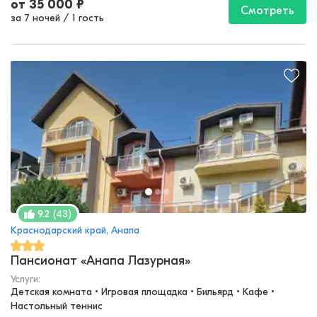
от
35 000
₽
Смотреть
за 7 ночей
/
1 гость
(
43
)
9.2
Краснодарский край, Анапа
Пансионат «Анапа Лазурная»
Услуги:
Детская комната • Игровая площадка • Бильярд • Кафе • 
Настольный теннис