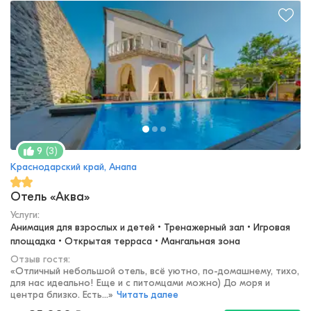
(
3
)
9
Краснодарский край, Анапа
Отель «Аква»
Услуги:
Анимация для взрослых и детей • Тренажерный зал • Игровая 
площадка • Открытая терраса • Мангальная зона
Отзыв гостя:
«
Отличный небольшой отель, всё уютно, по-домашнему, тихо,
для нас идеально! Еще и с питомцами можно) До моря и
центра близко. Есть...
»
Читать далее