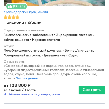
(
94
)
8.9
Краснодарский край, Анапа
Пансионат «Урал»
Оздоровление и лечение
:
Гинекологические заболевания • Эндокринная система и 
обмен веществ • Нервная система
Услуги:
Лечебно-диагностический комплекс • Велнес/спа-центр • 
Минеральный источник • Грязелечение • Сауна
Отзыв гостя:
«
Санаторий шикарный, не первый год здесь отдыхаем.
Суперский гидротермальный комплекс, бассейн с минеральной
водой, сауна, баня. Лечебные процедуры очень хорошие,
есть...
»
Читать далее
от
103 800
₽
Смотреть
за 7 ночей
/
1 гость
Моментальное подтверждение