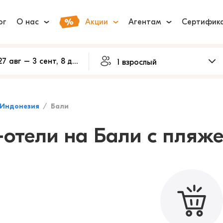
ог
О нас
Акции
Агентам
Сертифик
Индонезия
Бали
-отели на Бали с пляж