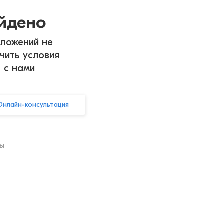
айдено
ложений не
чить условия
ь с нами
Онлайн-консультация
ры