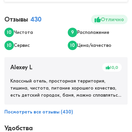
Отзывы
430
Отлично
10
Чистота
9
Расположение
10
Сервис
10
Цена/качество
Alexey L
10,0
Классный отель, просторная территория,
тишина, чистота, питание хорошего качества,
есть детский городок, баня, можно сплавляться
на каяках по реке. Пользовались услугами СПА,
купались в теплом бассейне - это кайф! В спа
Посмотреть все отзывы (430)
есть полотенца, тапочки и халаты. В номере
все новое: сантехника, мебель, уборка
Удобства
ежедневно, внимательные и отзывчивые