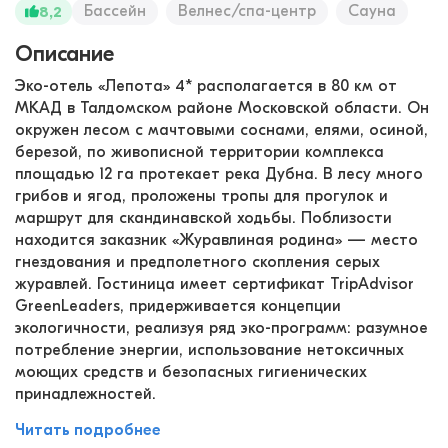
Бассейн
Велнес/спа-центр
Сауна
8,2
Описание
Эко-отель «Лепота» 4* располагается в 80 км от
МКАД в Талдомском районе Московской области. Он
окружен лесом с мачтовыми соснами, елями, осиной,
березой, по живописной территории комплекса
площадью 12 га протекает река Дубна. В лесу много
грибов и ягод, проложены тропы для прогулок и
маршрут для скандинавской ходьбы. Поблизости
находится заказник «Журавлиная родина» — место
гнездования и предполетного скопления серых
журавлей. Гостиница имеет сертификат TripAdvisor
GreenLeaders, придерживается концепции
экологичности, реализуя ряд эко-программ: разумное
потребление энергии, использование нетоксичных
моющих средств и безопасных гигиенических
принадлежностей.
Читать подробнее