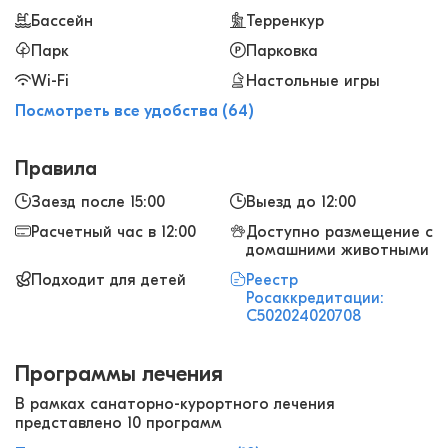
сотрудники. Существенный плюс - своя
Бассейн
Терренкур
мангальная зона. Питание "шведский стол",
Парк
Парковка
вполне есть из чего выбрать. Голодными точно
Wi-Fi
Настольные игры
не останетесь! Сервис на уровне.&nbsp;
Посмотреть все удобства (64)
Правила
Заезд после 15:00
Выезд до 12:00
Расчетный час в 12:00
Доступно размещение с
домашними животными
Подходит для детей
Реестр
Росаккредитации:
С502024020708
Программы лечения
В рамках санаторно-курортного лечения
представлено 10 программ