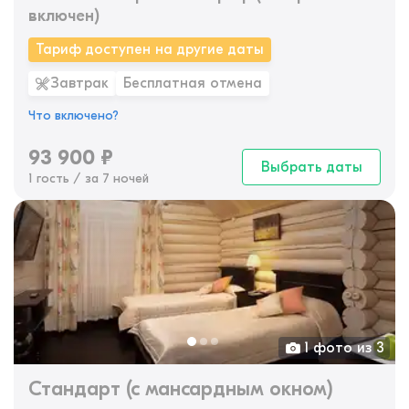
включен)
Тариф доступен на другие даты
Завтрак
Бесплатная отмена
Что включено?
93 900
₽
Выбрать даты
1 гость / за 7 ночей
1 фото из 3
Стандарт (с мансардным окном)