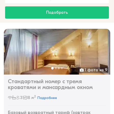
Подобрать
1 фото из 9
Стандартный номер с тремя
кроватями и мансардным окном
2
3
18 м
Подробнее
Базовый возвратный тариф (завтрак