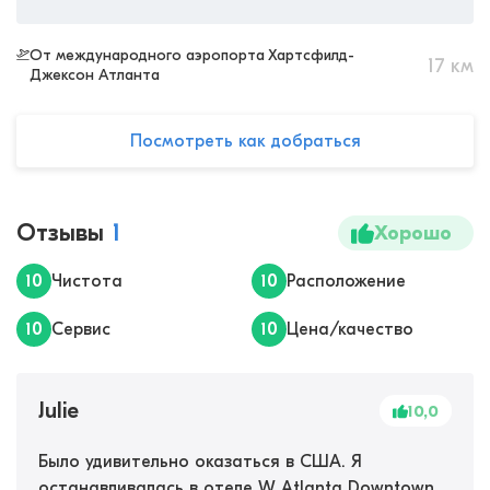
От международного аэропорта Хартсфилд-
17
км
Джексон Атланта
Посмотреть как добраться
Отзывы
1
Хорошо
10
Чистота
10
Расположение
10
Сервис
10
Цена/качество
Julie
10,0
Было удивительно оказаться в США. Я
останавливалась в отеле W Atlanta Downtown.