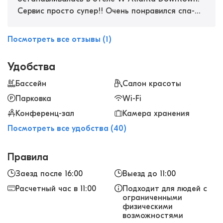
Сервис просто супер!! Очень понравился спа-
центр Away Spa за огромное количество
предлагаемых услуг. С таким кайфом я еще
Посмотреть все отзывы (1)
никогда не отдыхала)) В течение отдыха делала
маникюр, ходила на фитнес, попробовала AHA-
Удобства
пилинг, обертывание — просто огонь!!! Кожа
после них великолепная, сияющая! Одним
Бассейн
Салон красоты
словом, это один из лучших отелей, в которых я
Парковка
Wi-Fi
когда-либо была. Рекомендую.
Конференц-зал
Камера хранения
Посмотреть все удобства (40)
Правила
Заезд после 16:00
Выезд до 11:00
Расчетный час в 11:00
Подходит для людей с
ограниченными
физическими
возможностями