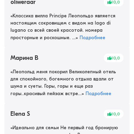
oliweraar
10,0
«
Классика вилла Principe Леопольдо является
настоящим сокровищем с видом на lago di
lugano со всей своей красотой. номера
просторные и роскошные. ...
»
Подробнее
Марина В
10,0
«
Леопольд меня покорил Великолепный отель
для спокойного, богемного отдыха вдали от
шума и суеты. Горы, горы и еще раз
горы..красивый пейзаж встре...
»
Подробнее
Elena S
10,0
«
Идеально для семьи Не первый год бронирую