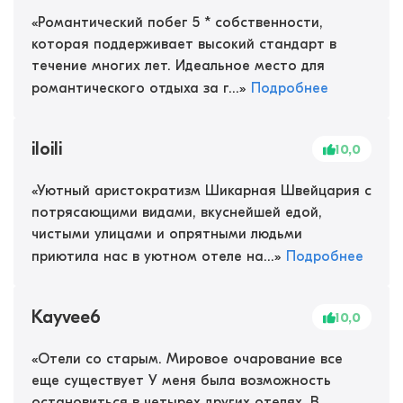
«
Романтический побег 5 * собственности,
которая поддерживает высокий стандарт в
течение многих лет. Идеальное место для
романтического отдыха за г...
»
Подробнее
iloili
10,0
«
Уютный аристократизм Шикарная Швейцария с
потрясающими видами, вкуснейшей едой,
чистыми улицами и опрятными людьми
приютила нас в уютном отеле на...
»
Подробнее
Kayvee6
10,0
«
Отели со старым. Мировое очарование все
еще существует У меня была возможность
остановиться в четырех других отелях. В