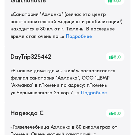
Galchonok18
10,0
«
Санаторий "Ахманка" (сейчас это центр
восстановительной медицины и реабилитации!)
находится в 80 км от г. Тюмень. В последнее
время стал очень по...
»
Подробнее
DayTrip325442
8,0
«
В нашем доме где мы живём располагается
филиал санатория "Ахманка", ООО "ЦВМР
"Ахманка" в г.Тюмени по адресу: г.Тюмень
ул.Чернышевского 2а кор 7....
»
Подробнее
Надежда С
8,0
«
Грязелечебница Ахманка в 80 километрах от
Тюмени. Очень уютный санаторий, с