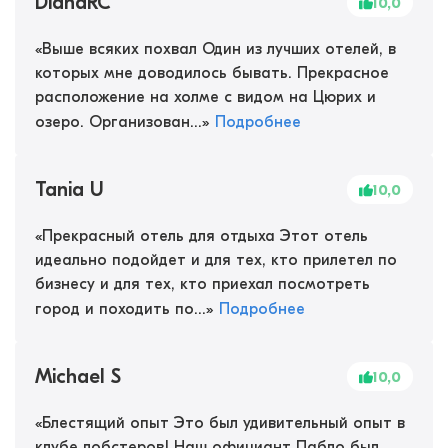
DianaRC
10,0
«
Выше всяких похвал Один из лучших отелей, в
которых мне доводилось бывать. Прекрасное
расположение на холме с видом на Цюрих и
озеро. Организован...
»
Подробнее
Tania U
10,0
«
Прекрасный отель для отдыха Этот отель
идеально подойдет и для тех, кто прилетел по
бизнесу и для тех, кто приехал посмотреть
город и походить по...
»
Подробнее
Michael S
10,0
«
Блестящий опыт Это был удивительный опыт в
клубе лобстеров! Наш официант Пабло был