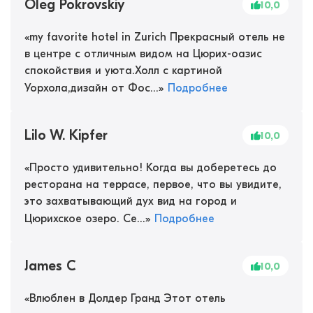
Oleg Pokrovskiy
10,0
«
my favorite hotel in Zurich Прекрасный отель не
в центре с отличным видом на Цюрих-оазис
спокойствия и уюта.Холл с картиной
Уорхола,дизайн от Фос...
»
Подробнее
Lilo W. Kipfer
10,0
«
Просто удивительно! Когда вы доберетесь до
ресторана на террасе, первое, что вы увидите,
это захватывающий дух вид на город и
Цюрихское озеро. Се...
»
Подробнее
James C
10,0
«
Влюблен в Долдер Гранд Этот отель