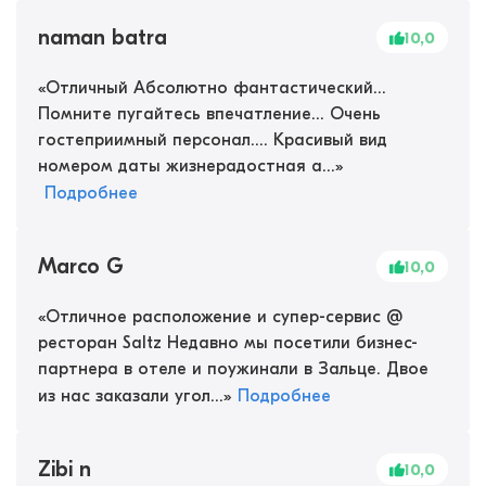
naman batra
10,0
«
Отличный Абсолютно фантастический...
Помните пугайтесь впечатление... Очень
гостеприимный персонал.... Красивый вид
номером даты жизнерадостная а...
»
Подробнее
Marco G
10,0
«
Отличное расположение и супер-сервис @
ресторан Saltz Недавно мы посетили бизнес-
партнера в отеле и поужинали в Зальце. Двое
из нас заказали угол...
»
Подробнее
Zibi n
10,0