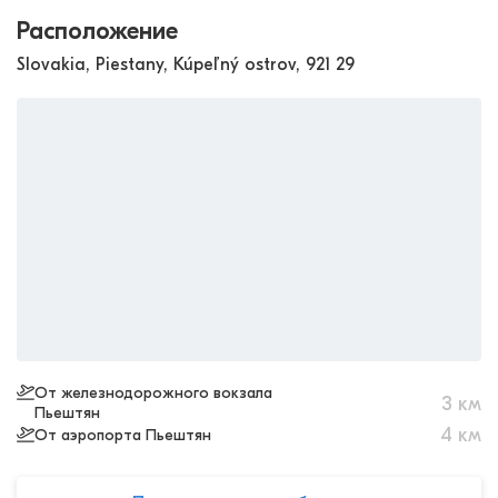
Расположение
Slovakia, Piestany, Kúpeľný ostrov, 921 29
От железнодорожного вокзала
3
км
Пьештян
4
км
От аэропорта Пьештян