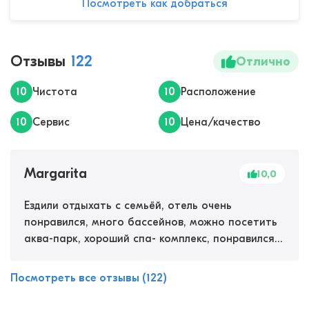
Посмотреть как добраться
Отзывы
122
Отлично
10
Чистота
10
Расположение
10
Сервис
10
Цена/качество
Margarita
10,0
Ездили отдыхать с семьёй, отель очень
понравился, много бассейнов, можно посетить
аква-парк, хороший спа- комплекс, понравился
релаксационный массаж и уходовые процедуры
за лицом и телом, понравилась программа для
Посмотреть все отзывы (122)
ног с охлаждающей грязью и натуральными
маслами, при венозной недостаточности