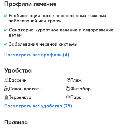
Профили лечения
прекрасно помогла! Много разных кафе и
ресторанов, парков, зон отдыха. Великолепно!
Реабилитация после перенесенных тяжелых
заболеваний или травм
Санаторно-курортное лечение и оздоровление
детей
Заболевания нервной системы
Посмотреть все профили (4)
Удобства
Бассейн
Пляж
Салон красоты
Фитобар
Терренкур
Парк
Посмотреть все удобства (75)
Правила