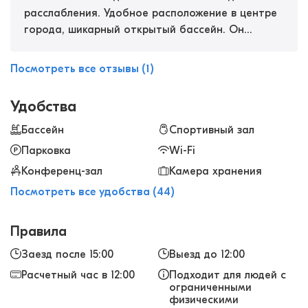
расслабления. Удобное расположение в центре
города, шикарный открытый бассейн. Он
окружен тропическими деревьями, есть терраса
для загара и ресторан, где подают завтрак.
Посмотреть все отзывы (1)
Отмечу еще тренажерный зал, очень
современный, оборудован отлично! И
Удобства
рекомендую расслабляющий массаж, делают
настоящие мастера!
Бассейн
Спортивный зал
Парковка
Wi-Fi
Конференц-зал
Камера хранения
Посмотреть все удобства (44)
Правила
Заезд после 15:00
Выезд до 12:00
Расчетный час в 12:00
Подходит для людей с
ограниченными
физическими