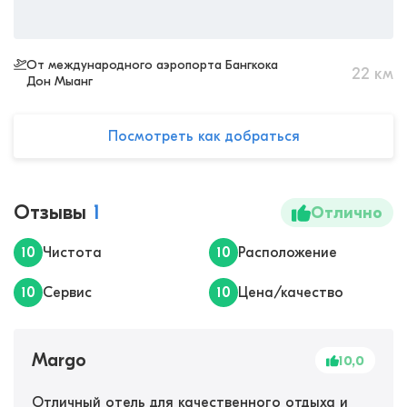
От международного аэропорта Бангкока
22
км
Дон Мыанг
Посмотреть как добраться
Отзывы
1
Отлично
10
Чистота
10
Расположение
10
Сервис
10
Цена/качество
Margo
10,0
Отличный отель для качественного отдыха и