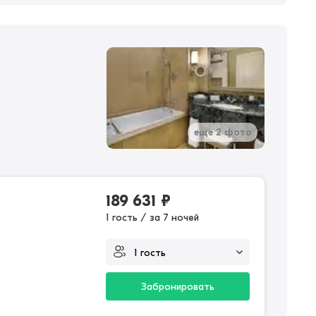
еще 2 фото
189 631
₽
1 гость / за 7 ночей
Забронировать