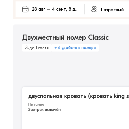
Двухместный номер Classic
+ 6 удобств в номере
до 1 гостя
двуспальная кровать (кровать king s
Питание
Завтрак включён