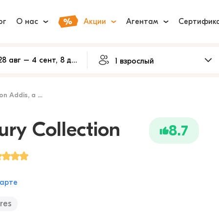
ог
О нас
Акции
Агентам
Сертифик
xury Collection Hotel, Addis Ababa
ury Collection
8.7
карте
ures