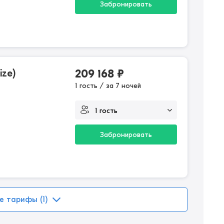
Забронировать
ize)
209 168
₽
1 гость / за 7 ночей
Забронировать
е тарифы (1)