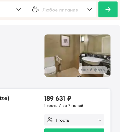
еще 6 фото
ize)
189 631
₽
1 гость / за 7 ночей