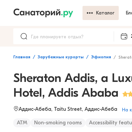
Каталог
Бл
Главная
Зарубежные курорты
Эфиопия
Sheraton Addis, a Lu
Sheraton Addis, a Lux
Hotel, Addis Ababa
Аддис-Абеба, Taitu Street, Аддис-Абеба
На 
ATM
Non-smoking rooms
Accessibility feat