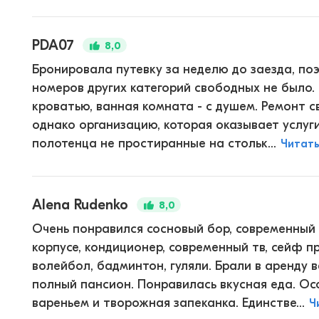
PDA07
8,0
Бронировала путевку за неделю до заезда, поэ
номеров других категорий свободных не было.
кроватью, ванная комната - с душем. Ремонт с
однако организацию, которая оказывает услуги
полотенца не простиранные на стольк...
Читат
Alena Rudenko
8,0
Очень понравился сосновый бор, современный у
корпусе, кондиционер, современный тв, сейф п
волейбол, бадминтон, гуляли. Брали в аренду ве
полный пансион. Понравилась вкусная еда. Ос
вареньем и творожная запеканка. Единстве...
Ч