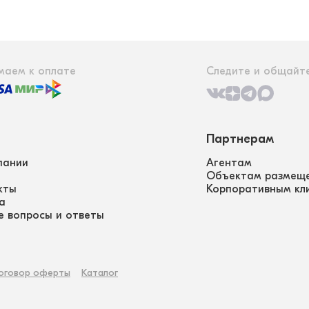
маем к оплате
Следите и общайте
Партнерам
пании
Агентам
Объектам размещ
кты
Корпоративным кл
а
е вопросы и ответы
оговор оферты
Каталог