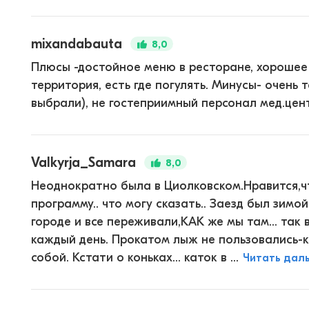
mixandabauta
8,0
Плюсы -достойное меню в ресторане, хорошее 
территория, есть где погулять. Минусы- очень 
выбрали), не гостеприимный персонал мед.цен
Valkyrja_Samara
8,0
Неоднократно была в Циолковском.Нравится,ч
программу.. что могу сказать.. Заезд был зимо
городе и все переживали,КАК же мы там... так
каждый день. Прокатом лыж не пользовались-к
собой. Кстати о коньках... каток в ...
Читать дал