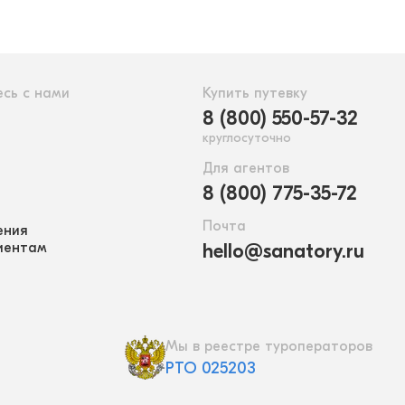
сь с нами
Купить путевку
8 (800) 550-57-32
круглосуточно
Для агентов
8 (800) 775-35-72
Почта
ения
иентам
hello@sanatory.ru
Мы в реестре туроператоров
РТО 025203