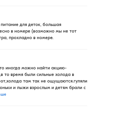
питание для деток, большая
тесно в номере (возможно мы не тот
тра, прохладно в номере.
то иногда можно найти акцию-
й,в то время были сильные холода в
 вот,холода там так не ощущаются.гуляли
оньки и лыжи взрослым и детям брали с
ьше