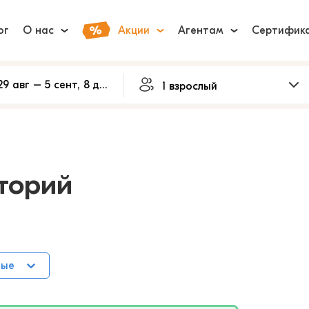
ог
О нас
Акции
Агентам
Сертифик
торий
ные