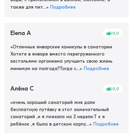
также для пит...
»
Подробнее
Elena A
10,0
«
Отличные январские каникулы в санатории
Хотите в январе вместо перегруженного
застольями организма улучшить свою жизнь
минимум на полгода?Тогда с...
»
Подробнее
Алёна С
10,0
«
очень хороший санаторий мне дали
бесплатную путёвку в этот замечательный
санаторий ,и я поехала на 2 недели.Т к я
ребёнок ,я была в детском корпу...
»
Подробнее