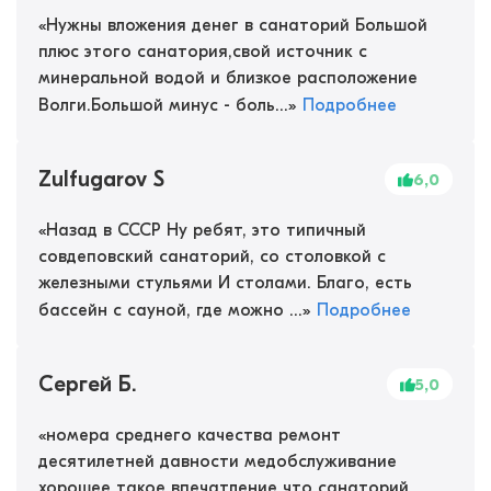
«
Нужны вложения денег в санаторий Большой
плюс этого санатория,свой источник с
минеральной водой и близкое расположение
Волги.Большой минус - боль...
»
Подробнее
Zulfugarov S
6,0
«
Назад в СССР Ну ребят, это типичный
совдеповский санаторий, со столовкой с
железными стульями И столами. Благо, есть
бассейн с сауной, где можно ...
»
Подробнее
Сергей Б.
5,0
«
номера среднего качества ремонт
десятилетней давности медобслуживание
хорошее такое впечатление что санаторий