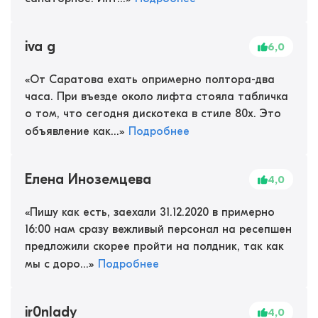
iva g
6,0
«
От Саратова ехать опримерно полтора-два
часа. При въезде около лифта стояла табличка
о том, что сегодня дискотека в стиле 80х. Это
объявление как...
»
Подробнее
Елена Иноземцева
4,0
«
Пишу как есть, заехали 31.12.2020 в примерно
16:00 нам сразу вежливый персонал на ресепшен
предложили скорее пройти на полдник, так как
мы с доро...
»
Подробнее
ir0nlady
4,0