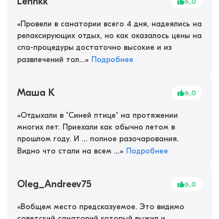
Lennkk
6,0
«
Провели в санатории всего 4 дня, надеялись на
релаксирующих отдых, но как оказалось цены на
спа-процедуры достаточно высокие и из
развлечений тол...
»
Подробнее
Маша К
6,0
«
Отдыхали в "Синей птице" на протяжении
многих лет. Приехали как обычно летом в
прошлом году. И ... полное разочарования.
Видно что стали на всем ...
»
Подробнее
Oleg_Andreev75
6,0
«
Вобщем место предсказуемое. Это видимо
советский санаторий который выжил и