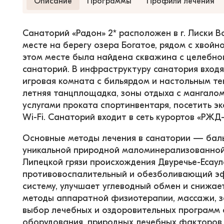
Описание
Программы
Профили лечения
Санаторий «Радон» 2* расположен в г. Лиски 
месте на берегу озера Богатое, рядом с хвойно-
этом месте была найдена скважина с целебной
санаторий. В инфраструктуру санатория входят
игровая комната с бильярдом и настольным те
летняя танцплощадка, зоны отдыха с мангалом.
услугами проката спортинвентаря, посетить эк
Wi-Fi. Санаторий входит в сеть курортов «РЖД
Основные методы лечения в санатории — баль
уникальной природной маломинерализованной
Липецкой грязи происхождения Двуречье-Есаул
противовоспалительный и обезболивающий эф
систему, улучшает углеводный обмен и снижае
методы аппаратной физиотерапии, массажи, з
выбор лечебных и оздоровительных программ 
оборудования, природных лечебных факторов 