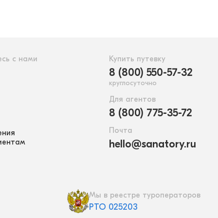
сь с нами
Купить путевку
8 (800) 550-57-32
круглосуточно
Для агентов
8 (800) 775-35-72
Почта
ения
иентам
hello@sanatory.ru
Мы в реестре туроператоров
РТО 025203