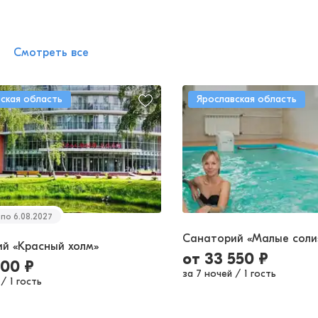
Смотреть все
ская область
Ярославская область
0 по 6.08.2027
Санаторий «Малые соли
й «Красный холм»
от
33 550
₽
700
₽
за 7 ночей
/
1 гость
/
1 гость