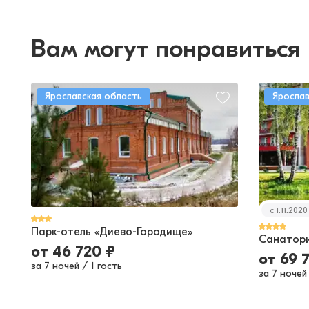
Вам могут понравиться
Ярославская область
Ярослав
c 1.11.202
Парк-отель «Диево-Городище»
Санатори
от
46 720
₽
от
69 
за 7 ночей
/
1 гость
за 7 ночей