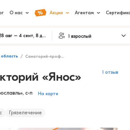
ог
О нас
Акции
Агентам
Сертифик
 область
Санаторий-профилакторий «Янос»
кторий «Янос»
1 отзыв
ославль», с-п
На карте
с
Грязелечение