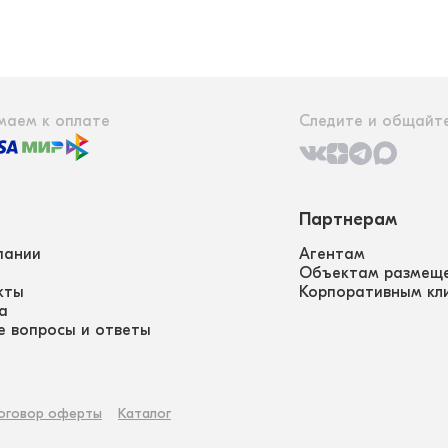
маем к оплате
Следите и общайте
Партнерам
пании
Агентам
Объектам размещ
кты
Корпоративным кл
а
е вопросы и ответы
оговор оферты
Каталог