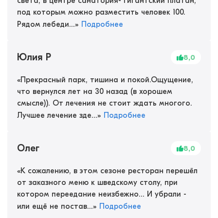
света, в центре санатория- гигантский платан,
под которым можно разместить человек 100.
Рядом лебеди...
»
Подробнее
Юлия Р
8,0
«
Прекрасный парк, тишина и покой.Ощущение,
что вернулся лет на 30 назад (в хорошем
смысле)). От лечения не стоит ждать многого.
Лучшее лечение зде...
»
Подробнее
Олег
8,0
«
К сожалению, в этом сезоне ресторан перешёл
от заказного меню к шведскому столу, при
котором переедание неизбежно... И убрали -
или ещё не постав...
»
Подробнее