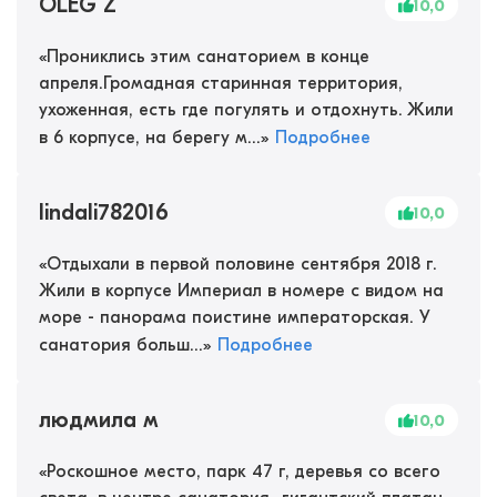
OLEG Z
10,0
«
Прониклись этим санаторием в конце
апреля.Громадная старинная территория,
ухоженная, есть где погулять и отдохнуть. Жили
в 6 корпусе, на берегу м...
»
Подробнее
lindali782016
10,0
«
Отдыхали в первой половине сентября 2018 г.
Жили в корпусе Империал в номере с видом на
море - панорама поистине императорская. У
санатория больш...
»
Подробнее
людмила м
10,0
«
Роскошное место, парк 47 г, деревья со всего