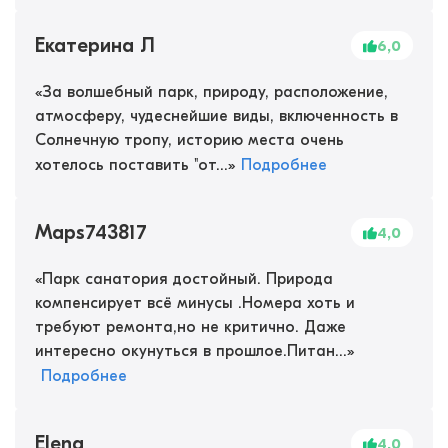
Екатерина Л
6,0
«
За волшебный парк, природу, расположение,
атмосферу, чудеснейшие виды, включенность в
Солнечную тропу, историю места очень
хотелось поставить "от...
»
Подробнее
Maps743817
4,0
«
Парк санатория достойный. Природа
компенсирует всё минусы .Номера хоть и
требуют ремонта,но не критично. Даже
интересно окунуться в прошлое.Питан...
»
Подробнее
Elena
4,0