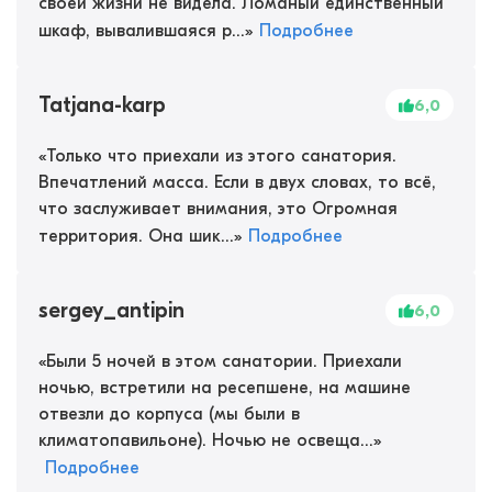
своей жизни не видела. Ломаный единственный
шкаф, вывалившаяся р...
»
Подробнее
Tatjana-karp
6,0
«
Только что приехали из этого санатория.
Впечатлений масса. Если в двух словах, то всё,
что заслуживает внимания, это Огромная
территория. Она шик...
»
Подробнее
sergey_antipin
6,0
«
Были 5 ночей в этом санатории. Приехали
ночью, встретили на ресепшене, на машине
отвезли до корпуса (мы были в
климатопавильоне). Ночью не освеща...
»
Подробнее