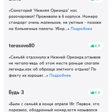
«
Санаторий "Нижняя Ореанда" нас
разочаровал! Проживали в 6 корпусе. Номера
стандарт очень маленькие, не уютные - похожи
на больничные палаты. Убор...
»
Подробнее
tarasova80
4,0
«
Семьёй отдохнула в Нижней Ореанде,отзывов
не читала-ведь об этом месте раньше слагали
легенды,как об образце элитного отдыха! По
факту из хорошег...
»
Подробнее
Будь З
4,0
«
Были с семьёй в конце апреля 18г. Первое, что
поразило, ободранный номер,хотя назывался