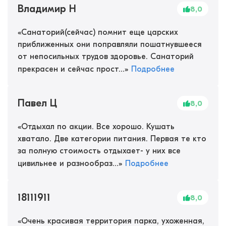
Владимир Н
8,0
«
Санаторий(сейчас) помнит еще царских
приближенных они поправляли пошатнувшееся
от непосильных трудов здоровье. Санаторий
прекрасен и сейчас прост...
»
Подробнее
Павел Ц
8,0
«
Отдыхал по акции. Все хорошо. Кушать
хватало. Две категории питания. Первая те кто
за полную стоимость отдыхает- у них все
цивильнее и разнообраз...
»
Подробнее
18111911
8,0
«
Очень красивая территория парка, ухоженная,