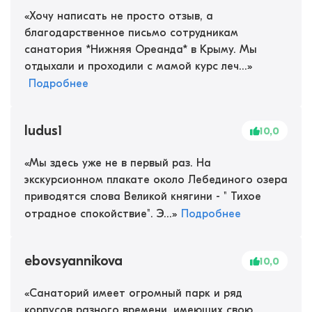
«
Хочу написать не просто отзыв, а
благодарственное письмо сотрудникам
санатория *Нижняя Ореанда* в Крыму. Мы
отдыхали и проходили с мамой курс леч...
»
Подробнее
ludus1
10,0
«
Мы здесь уже не в первый раз. На
экскурсионном плакате около Лебединого озера
приводятся слова Великой княгини - " Тихое
отрадное спокойствие". Э...
»
Подробнее
ebovsyannikova
10,0
«
Санаторий имеет огромный парк и ряд
корпусов разного времени, имеющих свою