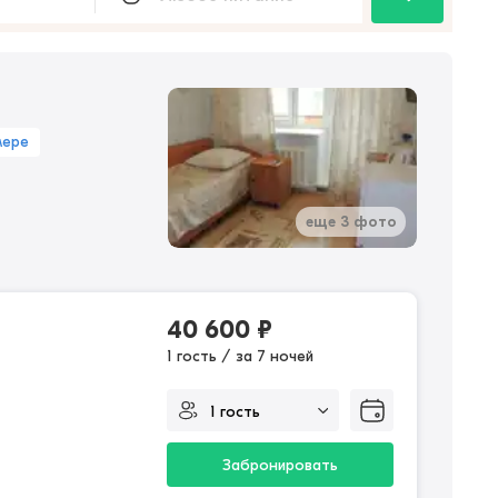
мере
еще 3 фото
40 600
₽
1 гость / за 7 ночей
Забронировать