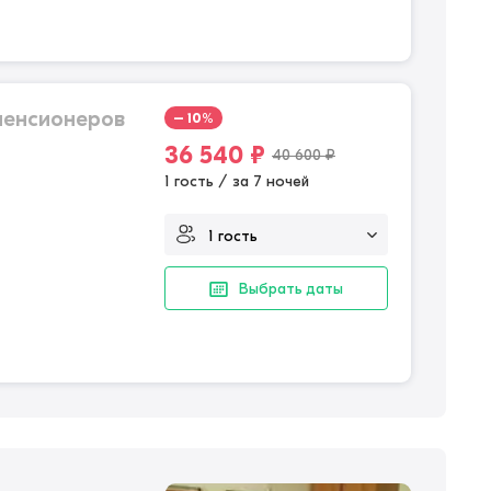
пенсионеров
– 10%
36 540
₽
40 600
₽
1 гость / за 7 ночей
Выбрать даты