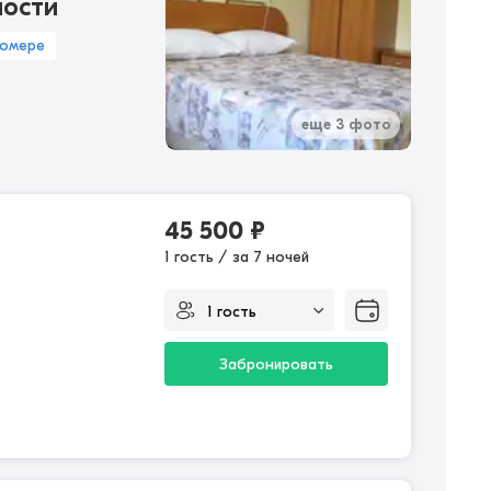
ности
номере
еще 3 фото
45 500
₽
1 гость / за 7 ночей
Забронировать