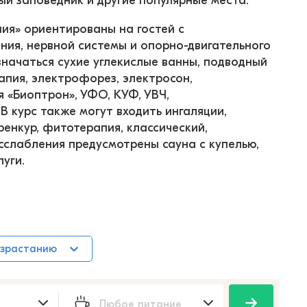
ный заповедник и другие популярные места.
я» ориентированы на гостей с 
ния, нервной системы и опорно-двигательного 
значаться сухие углекислые ванны, подводный 
апия, электрофорез, электросон, 
 «Биоптрон», УФО, КУФ, УВЧ, 
 курс также могут входить ингаляции, 
енкур, фитотерапия, классический, 
сслабления предусмотрены сауна с купелью, 
уги.
озрастанию