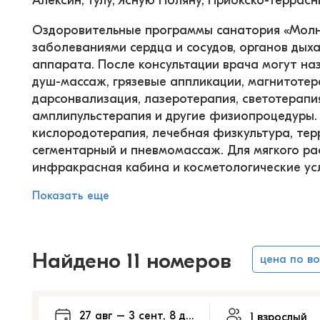
Алексин, Тулу, Ясную Поляну, Приокско-террас
Оздоровительные программы санатория «Молни
заболеваниями сердца и сосудов, органов дыха
аппарата. После консультации врача могут на
душ-массаж, грязевые аппликации, магнитотер
дарсонвализация, лазеротерапия, светотерапия
амплипульстерапия и другие физиопроцедуры. В
кислородотерапия, лечебная физкультура, терр
сегментарный и пневмомассаж. Для мягкого ра
инфракрасная кабина и косметологические усл
Показать еще
Найдено 11 номеров
цена по в