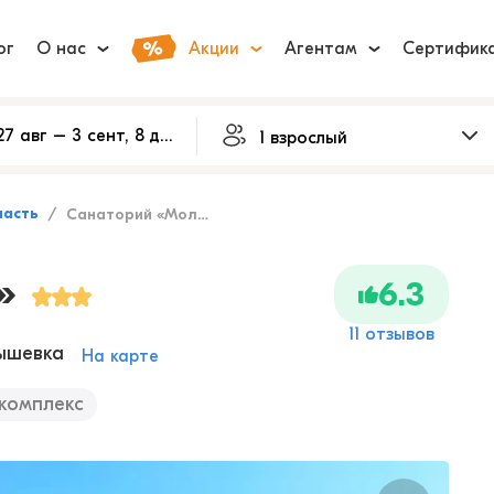
ог
О нас
Акции
Агентам
Сертифик
ласть
Санаторий «Молния»
»
6.3
11 отзывов
нышевка
На карте
комплекс