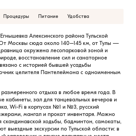
Процедуры
Питание
Удобства
Егнышевка Алексинского района Тульской 
От Москвы сюда около 140–145 км, от Тулы — 
Здравница окружена лесопарковой зоной и 
рироде, восстановление сил и санаторное 
связано с историей бывшей усадьбы 
очник целителя Пантелеймона с одноименным 
 размеренного отдыха в любое время года. В 
е кабинеты, зал для танцевальных вечеров и 
а, Wi-Fi в корпусах №1 и №3, русский 
ажерами, мангал и прокат инвентаря. Можно 
ля скандинавской ходьбы, бадминтон, самокаты, 
т выездные экскурсии по Тульской области: в 