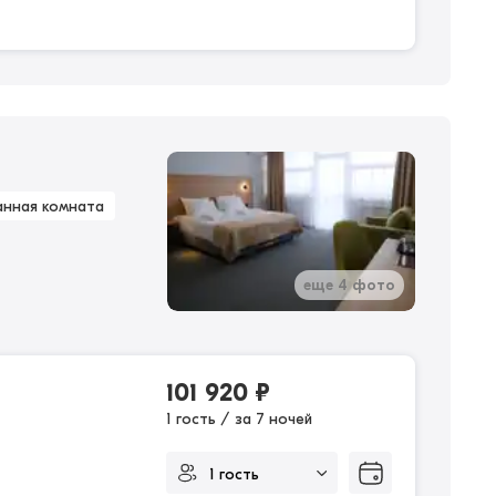
анная комната
еще 4 фото
101 920
₽
1 гость / за 7 ночей