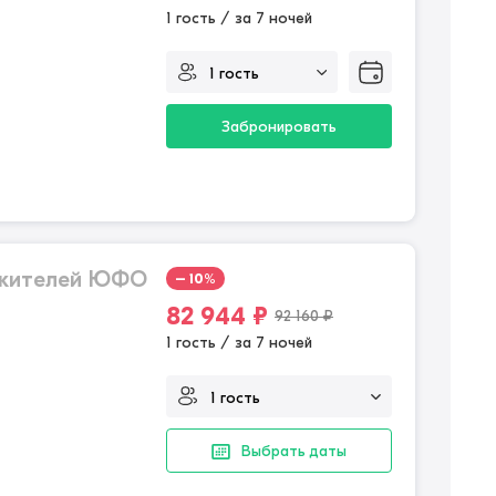
1 гость / за 7 ночей
Забронировать
 жителей ЮФО
– 10%
82 944
₽
92 160
₽
1 гость / за 7 ночей
Выбрать даты