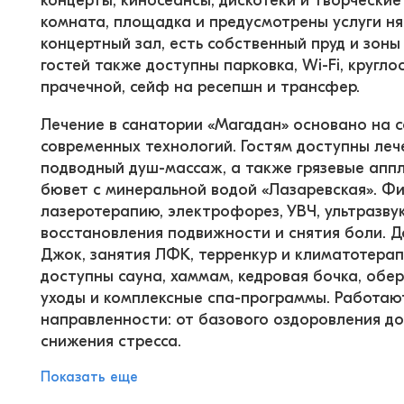
концерты, киносеансы, дискотеки и творческие
комната, площадка и предусмотрены услуги ня
концертный зал, есть собственный пруд и зоны 
гостей также доступны парковка, Wi-Fi, кругло
прачечной, сейф на ресепшн и трансфер.
Лечение в санатории «Магадан» основано на с
современных технологий. Гостям доступны леч
подводный душ-массаж, а также грязевые аппл
бювет с минеральной водой «Лазаревская». Ф
лазеротерапию, электрофорез, УВЧ, ультразвук
восстановления подвижности и снятия боли. Д
Джок, занятия ЛФК, терренкур и климатотерап
доступны сауна, хаммам, кедровая бочка, обер
уходы и комплексные спа-программы. Работаю
направленности: от базового оздоровления до
снижения стресса.
Показать еще