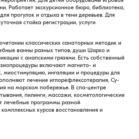
 мероприятия. Для детей оборудованы игровая 
ни. Работает экскурсионное бюро, библиотека, 
для прогулок и отдыха в тени деревьев. Для 
суточная стойка регистрации, услуги 
очетании классических санаторных методик и 
ебные ванны разных типов, души Шарко и 
икации с анапскими грязями. Есть собственный 
изиопроцедуры включают магнито- и 
, миостимуляцию, ингаляции и процедуры для 
ополняют лечение иглорефлексотерапия, Су-
ия на морском побережье. В спа-центре 
тывания, пилинги, массажи, косметологические 
т лечебные программы разной 
 комплексных курсов восстановления и 