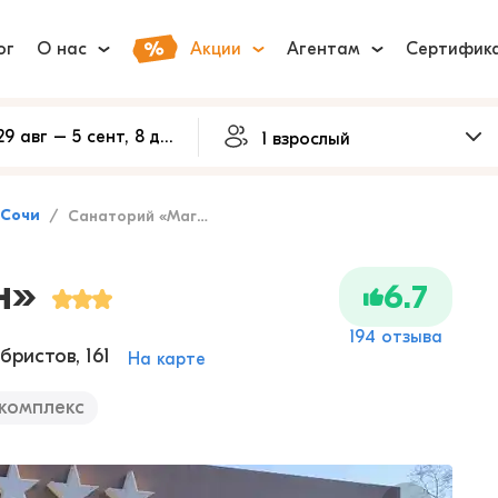
ог
О нас
Акции
Агентам
Сертифик
Сочи
Санаторий «Магадан»
н»
6.7
194 отзыва
бристов, 161
На карте
комплекс