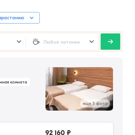
озрастанию
нная комната
еще 3 фото
92 160
₽