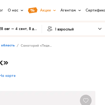
ог
О нас
Акции
Агентам
Сертифик
 область
Санаторий «Леденгск»
к»
На карте