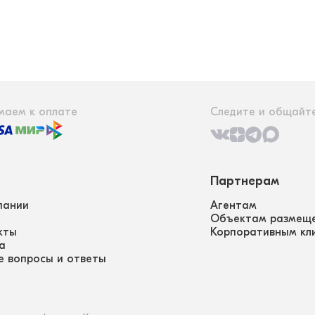
маем к оплате
Следите и общайте
Партнерам
пании
Агентам
Объектам размещ
кты
Корпоративным кл
а
е вопросы и ответы