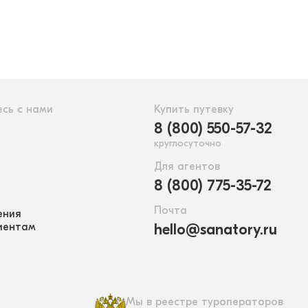
сь с нами
Купить путевку
8 (800) 550-57-32
круглосуточно
Для агентов
8 (800) 775-35-72
Почта
ения
иентам
hello@sanatory.ru
Мы в реестре туроператоров