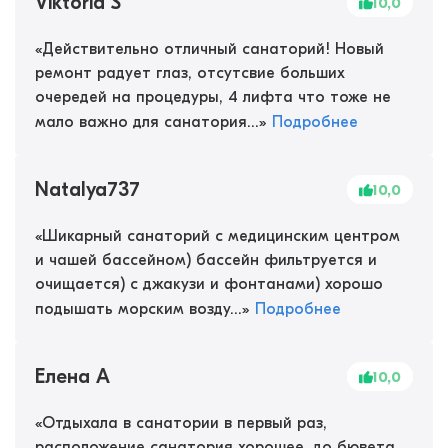
Viktoria S
10,0
«
Действительно отличный санаторий! Новый
ремонт радует глаз, отсутсвие больших
очередей на процедуры, 4 лифта что тоже не
мало важно для санатория...
»
Подробнее
Natalya737
10,0
«
Шикарный санаторий с медицинским центром
и чашей бассейном) бассейн фильтруется и
очищается) с джакузи и фонтанами) хорошо
подышать морским возду...
»
Подробнее
Елена А
10,0
«
Отдыхала в санатории в первый раз,
расположение санатория хорошее, до бювета