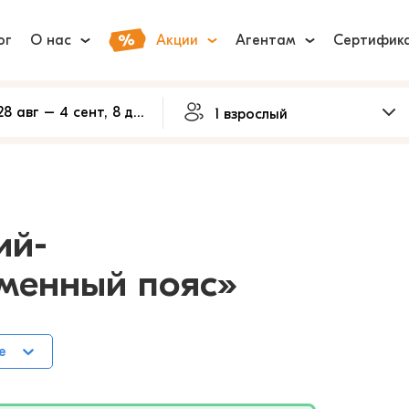
ог
О нас
Акции
Агентам
Сертифик
ий-
менный пояс»
е