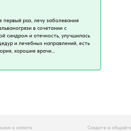
е первый раз, лечу заболевания
альваногрязи в сочетании с
й синдром и отечность, улучшилась
цедур и лечебных направлений, есть
ория, хорошие врачи...
маем к оплате
Следите и общайте